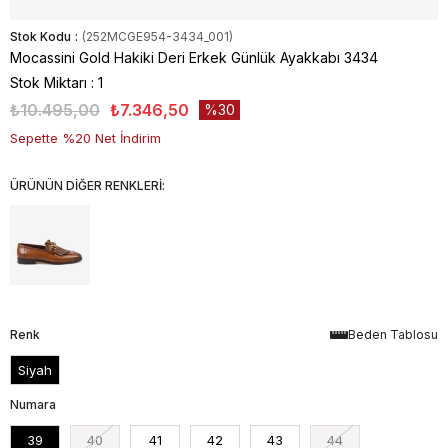
Stok Kodu
(252MCGE954-3434_001)
Mocassini Gold Hakiki Deri Erkek Günlük Ayakkabı 3434
Stok Miktarı
:
1
₺10.495,00
₺7.346,50
30
Sepette %20 Net İndirim
ÜRÜNÜN DİĞER RENKLERİ:
Renk
Beden Tablosu
Siyah
Numara
39
40
41
42
43
44