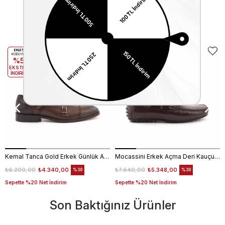
Benzer Ürünler
EKLE5
EKLE5
KODUYLA
KODUYLA
%5
%5
EKSTRA
EKSTRA
İNDİRİM
İNDİRİM
Kemal Tanca Gold Erkek Günlük Ayakkabı 6612-152
Mocassini Erkek Açma Deri Kauçuk Taban Bordo Günlük Ayakkabı
₺6.200,00
₺4.340,00
₺7.640,00
₺5.348,00
%30
%30
Sepette %20 Net İndirim
Sepette %20 Net İndirim
Son Baktığınız Ürünler