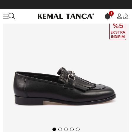
Anasayfa
ERKEK
AYAKKABI
Günlük
2
2
0
EKLE5
KODUYLA
%5
EKSTRA
İNDİRİM