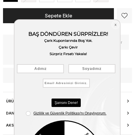
Kritik Stok
Fiyat Düşünce Haber Ver
Kargo Bedava
WhatsApp’tan Bilgi Al
ÜRÜN ÖZELLIKLERI
DANIŞMA HATTI
AKSESUAR ONARIMI