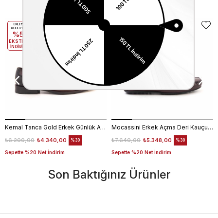
Benzer Ürünler
EKLE5
EKLE5
KODUYLA
KODUYLA
%5
%5
EKSTRA
EKSTRA
İNDİRİM
İNDİRİM
Kemal Tanca Gold Erkek Günlük Ayakkabı 6612-152
Mocassini Erkek Açma Deri Kauçuk Taban Bordo Günlük Ayakkabı
₺6.200,00
₺4.340,00
₺7.640,00
₺5.348,00
%30
%30
Sepette %20 Net İndirim
Sepette %20 Net İndirim
Son Baktığınız Ürünler