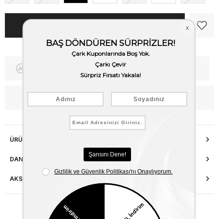
Fiyat Düşünce Haber Ver
Kargo Bedava
WhatsApp’tan Bilgi Al
ÜRÜN ÖZELLIKLERI
DANIŞMA HATTI
AKSESUAR ONARIMI