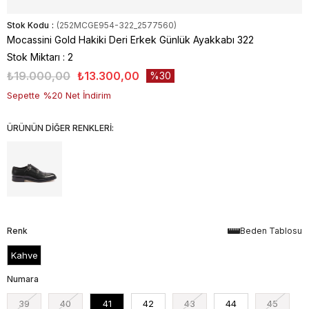
Stok Kodu
(252MCGE954-322_2577560)
Mocassini Gold Hakiki Deri Erkek Günlük Ayakkabı 322
Stok Miktarı
:
2
₺19.000,00
₺13.300,00
30
Sepette %20 Net İndirim
ÜRÜNÜN DİĞER RENKLERİ:
Renk
Beden Tablosu
Kahve
Numara
39
40
41
42
43
44
45