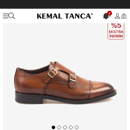
Anasayfa
ERKEK
AYAKKABI
Günlük
Mocassini Gold Hakiki Deri
2
2
0
EKLE5
KODUYLA
%5
EKSTRA
İNDİRİM