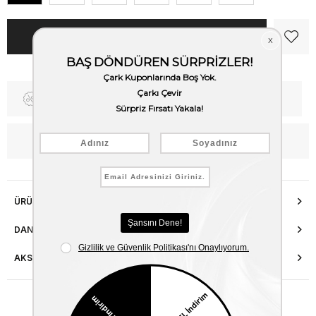
Fiyat Düşünce Haber Ver
Kargo Bedava
WhatsApp’tan Bilgi Al
ÜRÜN ÖZELLIKLERI
DANIŞMA HATTI
AKSESUAR ONARIMI