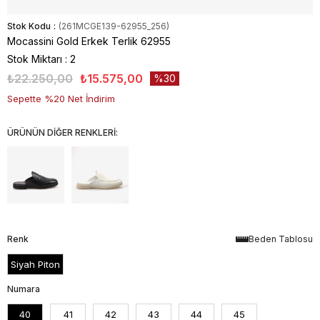
Stok Kodu
(261MCGE139-62955_256)
Mocassini Gold Erkek Terlik 62955
Stok Miktarı
:
2
₺22.250,00
₺15.575,00
30
Sepette %20 Net İndirim
ÜRÜNÜN DİĞER RENKLERİ:
Renk
Beden Tablosu
Siyah Piton
Numara
40
41
42
43
44
45