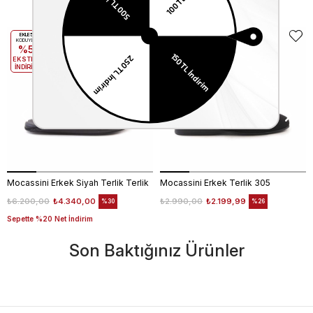
Benzer Ürünler
EKLE5
KODUYLA
%5
EKSTRA
İNDİRİM
Mocassini Erkek Siyah Terlik Terlik
Mocassini Erkek Terlik 305
₺6.200,00
₺4.340,00
₺2.990,00
₺2.199,99
%30
%26
Sepette %20 Net İndirim
Son Baktığınız Ürünler