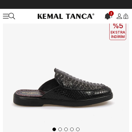
Anasayfa
ERKEK
AYAKKABI
Terlik
Mocassini Gold Erkek Terlik
2
2
0
EKLE5
KODUYLA
%5
EKSTRA
İNDİRİM