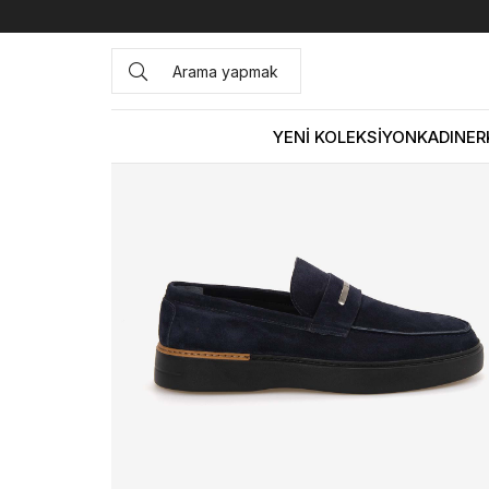
Anasayfa
ERKEK
AYAKKABI
Spor&Sneaker
Mocassin
YENİ KOLEKSİYON
KADIN
ER