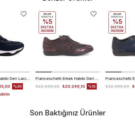
EKLE5
EKLE5
KODUYLA
KODUYLA
%5
%5
EKSTRA
EKSTRA
İNDİRİM
İNDİRİM
Mocassini Erkek Hakiki Deri Lacivert Spor & Sneaker Ayakkabı
Franceschetti Erkek Hakiki Deri Kauçuk Taban Koyu Kahverengi Spor & Sneaker Ayakkabı
35,00
₺22.499,00
₺20.249,10
₺22.499,00
₺
%30
%10
ndirim
Son Baktığınız Ürünler