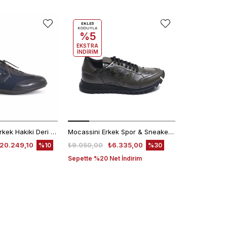
EKLE5
KODUYLA
%5
EKSTRA
İNDİRİM
Franceschetti Erkek Hakiki Deri Kauçuk Taban Mavi Spor & Sneaker Ayakkabı
Mocassini Erkek Spor & Sneaker Ayakkabı D2506X
D4208T
20.249,10
₺9.050,00
₺6.335,00
₺4.780,00
%10
%30
Sepette %20 Net İndirim