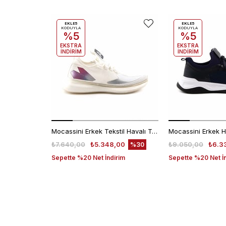
EKLE5
EKLE5
KODUYLA
KODUYLA
%5
%5
EKSTRA
EKSTRA
İNDİRİM
İNDİRİM
Mocassini Erkek Tekstil Havalı Taban Beyaz Spor & Sneaker Ayakkabı
₺7.640,00
₺5.348,00
₺9.050,00
₺6.3
%30
Sepette %20 Net İndirim
Sepette %20 Net İ