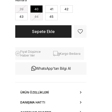
Numara
39
40
41
42
43
44
45
Fiyat Düşünce
Kargo Bedava
Haber Ver
WhatsApp’tan Bilgi Al
ÜRÜN ÖZELLIKLERI
DANIŞMA HATTI