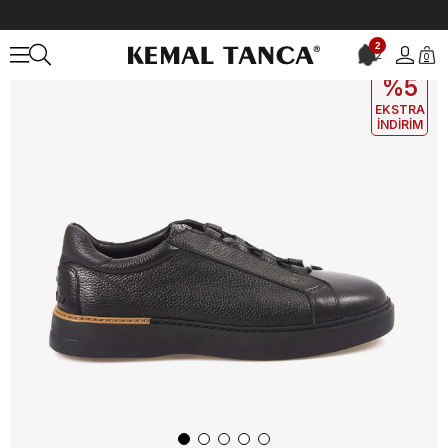
Anasayfa
ERKEK
AYAKKABI
Spor&Sneaker
Mocassini Gold Erk
2
2
0
EKLE5
KODUYLA
%5
EKSTRA
İNDİRİM