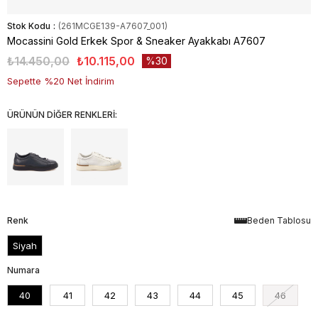
Stok Kodu
(261MCGE139-A7607_001)
Mocassini Gold Erkek Spor & Sneaker Ayakkabı A7607
₺14.450,00
₺10.115,00
30
Sepette %20 Net İndirim
ÜRÜNÜN DİĞER RENKLERİ:
Renk
Beden Tablosu
Siyah
Numara
40
41
42
43
44
45
46