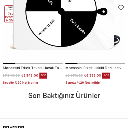
EKLE5
EKLE5
KODUYLA
KODUYLA
%5
%5
EKSTRA
EKSTRA
İNDİRİM
İNDİRİM
Mocassini Erkek Tekstil Havalı Taban Beyaz Spor & Sneaker Ayakkabı
Mocassini Erkek Hakiki Deri Lacivert Spor & Sneaker Ayakkabı
₺7.640,00
₺5.348,00
₺9.050,00
₺6.335,00
%30
%30
Sepette %20 Net İndirim
Sepette %20 Net İndirim
Son Baktığınız Ürünler