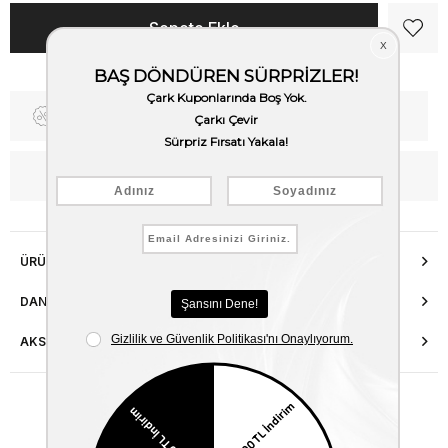
Fiyat Düşünce Haber Ver
Kargo Bedava
WhatsApp’tan Bilgi Al
ÜRÜN ÖZELLIKLERI
DANIŞMA HATTI
AKSESUAR ONARIMI
Benzer Ürünler