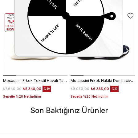
Benzer Ürünler
EKLE5
EKLE5
KODUYLA
KODUYLA
%5
%5
EKSTRA
EKSTRA
İNDİRİM
İNDİRİM
Mocassini Erkek Tekstil Havalı Taban Beyaz Spor & Sneaker Ayakkabı
Mocassini Erkek Hakiki Deri Lacivert Spor & Sneaker Ayakkabı
₺7.640,00
₺5.348,00
₺9.050,00
₺6.335,00
%30
%30
Sepette %20 Net İndirim
Sepette %20 Net İndirim
Son Baktığınız Ürünler