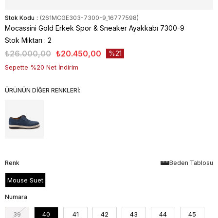
Stok Kodu
(261MCGE303-7300-9_16777598)
Mocassini Gold Erkek Spor & Sneaker Ayakkabı 7300-9
Stok Miktarı
:
2
₺26.000,00
₺20.450,00
21
Sepette %20 Net İndirim
ÜRÜNÜN DİĞER RENKLERİ:
Renk
Beden Tablosu
Mouse Suet
Numara
39
40
41
42
43
44
45