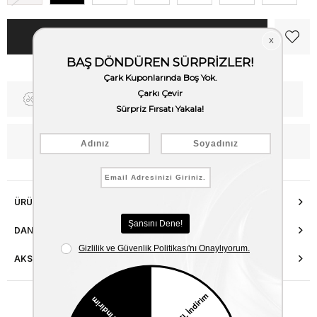
Fiyat Düşünce Haber Ver
Kargo Bedava
WhatsApp’tan Bilgi Al
ÜRÜN ÖZELLIKLERI
DANIŞMA HATTI
AKSESUAR ONARIMI