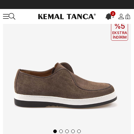
Anasayfa
ERKEK
AYAKKABI
Spor&Sneaker
2
2
0
EKLE5
KODUYLA
%5
EKSTRA
İNDİRİM