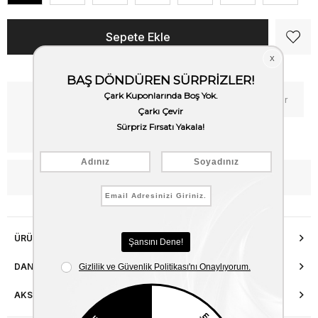
Kritik Stok
Fiyat Düşünce Haber Ver
Kargo Bedava
WhatsApp’tan Bilgi Al
ÜRÜN ÖZELLIKLERI
DANIŞMA HATTI
AKSESUAR ONARIMI