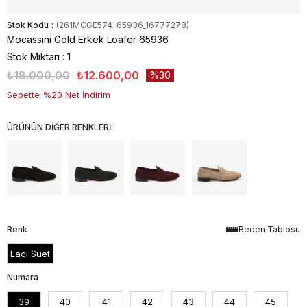
Stok Kodu
(261MCGE574-65936_16777278)
Mocassini Gold Erkek Loafer 65936
Stok Miktarı
:
1
₺18.000,00
₺12.600,00
30
Sepette %20 Net İndirim
ÜRÜNÜN DİĞER RENKLERİ:
Renk
Beden Tablosu
Laci Süet
Numara
39
40
41
42
43
44
45