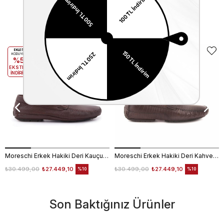
Benzer Ürünler
EKLE5
EKLE5
KODUYLA
KODUYLA
%5
%5
EKSTRA
EKSTRA
İNDİRİM
İNDİRİM
Moreschi Erkek Hakiki Deri Kauçuk Taban Kahverengi Loafer Konforlu Ayakkabı
Moreschi Erkek Hakiki Deri Kahverengi Loafer Konforlu Ayakkabı
₺30.499,00
₺27.449,10
₺30.499,00
₺27.449,10
%10
%10
Son Baktığınız Ürünler