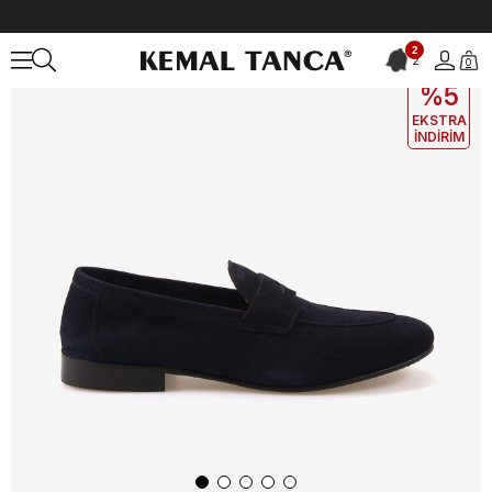
Anasayfa
ERKEK
AYAKKABI
Loafer
Mocassini Gold Erkek Loaf
2
2
0
EKLE5
KODUYLA
%5
EKSTRA
İNDİRİM