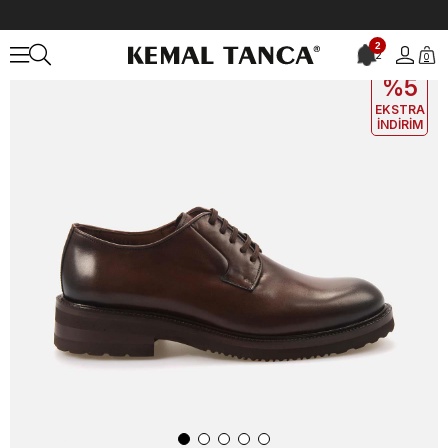
Anasayfa
ERKEK
AYAKKABI
Klasik
Mocassini Gold Erkek Klasik Aya
2
2
0
EKLE5
KODUYLA
%5
EKSTRA
İNDİRİM