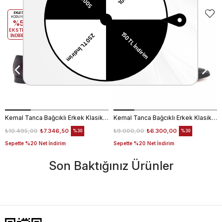
EKLE5
EKLE5
KODUYLA
KODUYLA
%5
%5
EKSTRA
EKSTRA
İNDİRİM
İNDİRİM
Kemal Tanca Bağcıklı Erkek Klasik Ayakkabı 700
Kemal Tanca Bağcıklı Erkek Klasik Ayakkabı 700
₺10.495,00
₺7.346,50
₺9.000,00
₺6.300,00
%30
%30
Sepette %20 Net İndirim
Sepette %20 Net İndirim
Son Baktığınız Ürünler