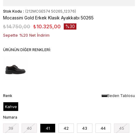
Stok Kodu
(212MCGE574 50265_12376)
Mocassini Gold Erkek Klasik Ayakkabı 50265​​​​​​​
₺14.750,00
₺10.325,00
30
Sepette %20 Net İndirim
ÜRÜNÜN DİĞER RENKLERİ:
Renk
Beden Tablosu
Kahve
Numara
39
40
41
42
43
44
45