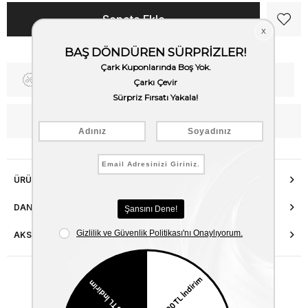
Fiyat Düşünce Haber Ver
Kargo Bedava
WhatsApp’tan Bilgi Al
ÜRÜN ÖZELLIKLERI
DANIŞMA HATTI
AKSESUAR ONARIMI
Benzer Ürünler