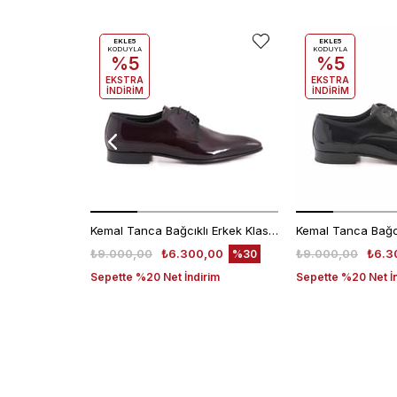
EKLE5
EKLE5
KODUYLA
KODUYLA
%5
%5
EKSTRA
EKSTRA
İNDİRİM
İNDİRİM
Kemal Tanca Bağcıklı Erkek Klasik Ayakkabı 700
₺9.000,00
₺6.300,00
₺9.000,00
₺6.3
%30
Sepette %20 Net İndirim
Sepette %20 Net İ