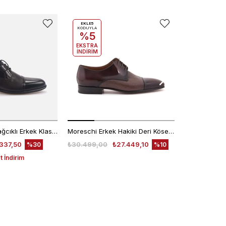
EKLE5
EKLE5
KODUYLA
KODUYLA
%5
%5
EKSTRA
EKSTRA
İNDİRİM
İNDİRİM
Kemal Tanca Bağcıklı Erkek Klasik Ayakkabı 7453
Moreschi Erkek Hakiki Deri Kösele Taban Kahverengi Klasik Ayakkabı
337,50
₺30.499,00
₺27.449,10
₺30.499,00
%30
%10
 İndirim