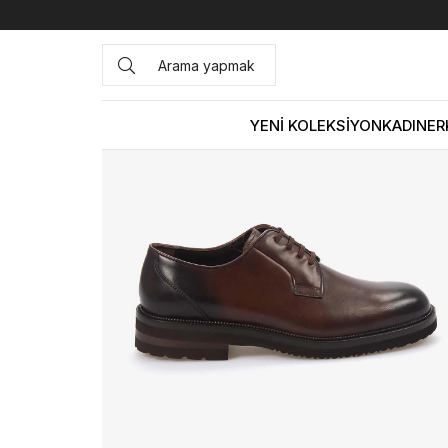
Anasayfa
ERKEK
AYAKKABI
Klasik
Mocassini Gold E
YENİ KOLEKSİYON
KADIN
ER