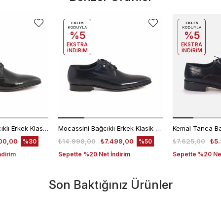
EKLE5
EKLE5
KODUYLA
KODUYLA
%5
%5
EKSTRA
EKSTRA
İNDİRİM
İNDİRİM
Kemal Tanca Bağcıklı Erkek Klasik Ayakkabı 700
Mocassini Bağcıklı Erkek Klasik Ayakkabı 4625
00,00
₺14.998,00
₺7.499,00
₺7.625,00
₺5.
%30
%50
ndirim
Sepette %20 Net İndirim
Sepette %20 Net
Son Baktığınız Ürünler