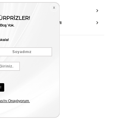
DANIŞMA HATTI
AKSESUAR ONARIMI