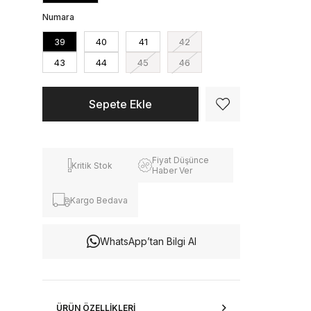
Numara
39
40
41
42
43
44
45
46
Fiyat Düşünce
Kritik Stok
Haber Ver
Kargo Bedava
WhatsApp’tan Bilgi Al
ÜRÜN ÖZELLIKLERI