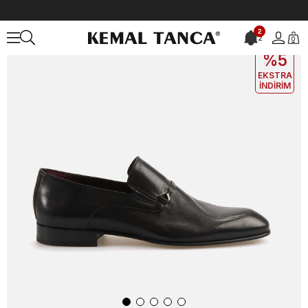
Anasayfa
ERKEK
AYAKKABI
Klasik
Mocassini Gold Erkek Klasi
2
2
0
EKLE5
KODUYLA
%5
EKSTRA
İNDİRİM