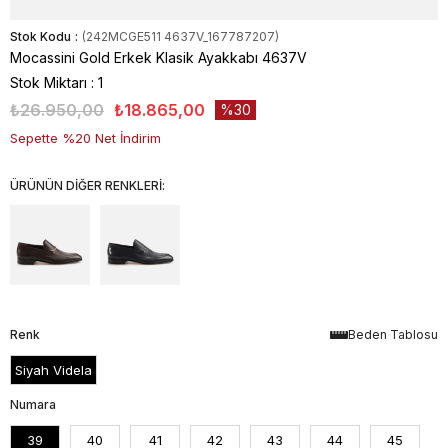
Stok Kodu
(242MCGE511 4637V_167787207)
Mocassini Gold Erkek Klasik Ayakkabı 4637V
Stok Miktarı
:
1
₺26.950,00
₺18.865,00
30
Sepette %20 Net İndirim
ÜRÜNÜN DİĞER RENKLERİ:
Renk
Beden Tablosu
Siyah Videla
Numara
39
40
41
42
43
44
45