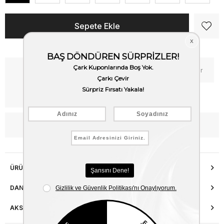
Kritik Stok
Fiyat Düşünce Haber Ver
Kargo Bedava
WhatsApp’tan Bilgi Al
ÜRÜN ÖZELLIKLERI
DANIŞMA HATTI
AKSESUAR ONARIMI