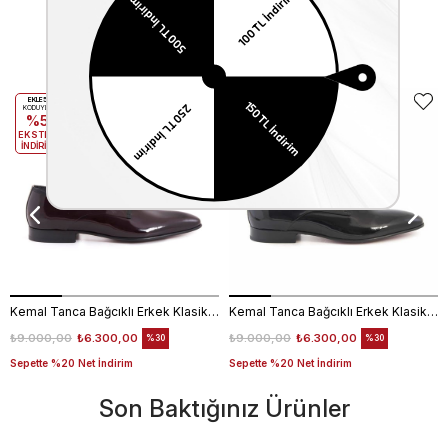
Benzer Ürünler
EKLE5
EKLE5
KODUYLA
KODUYLA
%5
%5
EKSTRA
EKSTRA
İNDİRİM
İNDİRİM
Kemal Tanca Bağcıklı Erkek Klasik Ayakkabı 700
Kemal Tanca Bağcıklı Erkek Klasik Ayakkabı 700
₺9.000,00
₺6.300,00
₺9.000,00
₺6.300,00
%30
%30
Sepette %20 Net İndirim
Sepette %20 Net İndirim
Son Baktığınız Ürünler