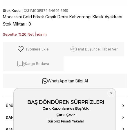
Stok Kodu
(231MCGE574 64601_695)
Mocassini Gold Erkek Geyik Derisi Kahverengi Klasik Ayakkabı
Stok Miktarı
:
0
Sepette %20 Net İndirim
Favorilere Ekle
Fiyat Düşünce Haber Ver
Kargo Bedava
WhatsApp’tan Bilgi Al
ÜRÜN ÖZELLIKLERI
DANIŞMA HATTI
AKSESUAR ONARIMI