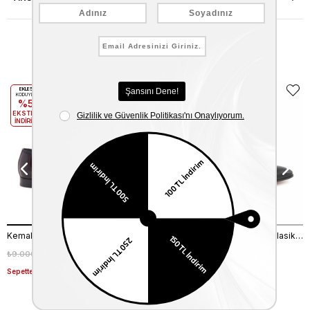
Benzer Ürünler
EKLE5
EKLE5
KODUYLA
KODUYLA
%5
%5
EKSTRA
EKSTRA
İNDİRİM
İNDİRİM
Kemal Tanca Bağcıklı Erkek Klasik Ayakkabı 700
Kemal Tanca Bağcıklı Erkek Klasik Ayakkabı 700
₺9.000,00
₺6.300,00
₺9.000,00
₺6.300,00
%30
%30
Sepette %20 Net İndirim
Sepette %20 Net İndirim
Son Baktığınız Ürünler