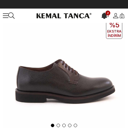
Anasayfa
ERKEK
AYAKKABI
Klasik
2
2
0
EKLE5
KODUYLA
%5
EKSTRA
İNDİRİM