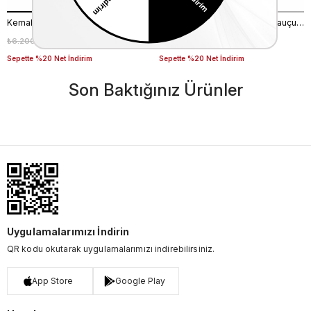
Kemal Tanca Gold Erkek Günlük Ayakkabı 6612-152
Mocassini Erkek Açma Deri Kauçuk Taban Bordo Günlük Ayakkabı
₺6.200,00
₺4.340,00
₺7.640,00
₺5.348,00
%30
%30
Sepette %20 Net İndirim
Sepette %20 Net İndirim
Son Baktığınız Ürünler
Uygulamalarımızı İndirin
QR kodu okutarak uygulamalarımızı indirebilirsiniz.
App Store
Google Play