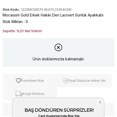
Stok Kodu
(222MCGE574 45470_13354036)
Mocassini Gold Erkek Hakiki Deri Lacivert Günlük Ayakkabı
Stok Miktarı
:
0
Sepette %20 Net İndirim
Ürün stoklarımızda kalmamıştır.
Favorilere Ekle
Fiyat Düşünce Haber Ver
Kargo Bedava
WhatsApp’tan Bilgi Al