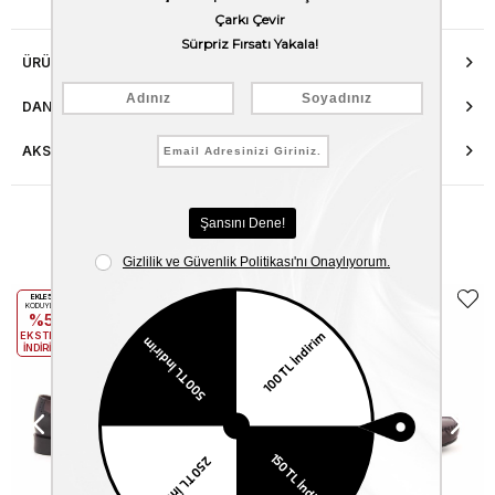
ÜRÜN ÖZELLIKLERI
DANIŞMA HATTI
AKSESUAR ONARIMI
Benzer Ürünler
EKLE5
EKLE5
KODUYLA
KODUYLA
%5
%5
EKSTRA
EKSTRA
İNDİRİM
İNDİRİM