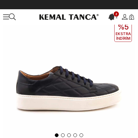
Anasayfa
ERKEK
AYAKKABI
Günlük
2
2
0
EKLE5
KODUYLA
%5
EKSTRA
İNDİRİM