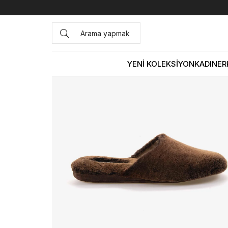
Anasayfa
ERKEK
AYAKKABI
Terlik
Mocassini Erkek T
YENİ KOLEKSİYON
KADIN
ER