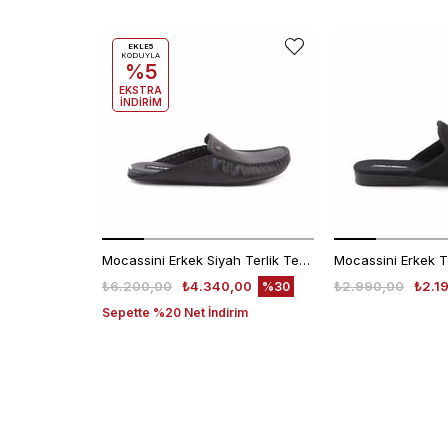
EKLE5
KODUYLA
%5
EKSTRA
İNDİRİM
Mocassini Erkek Siyah Terlik Terlik
Mocassini Erkek T
₺6.200,00
₺4.340,00
₺2.990,00
₺2.1
%30
Sepette %20 Net İndirim