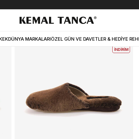
erlik 777
EKLE5
KODUYLA
%5
KEK
DÜNYA MARKALARI
ÖZEL GÜN VE DAVETLER & HEDİYE REH
EKSTRA
İNDİRİM