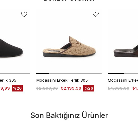
erlik 305
Mocassini Erkek Terlik 305
99,99
₺2.990,00
₺2.199,99
₺4.000,00
₺1
%26
%26
Son Baktığınız Ürünler