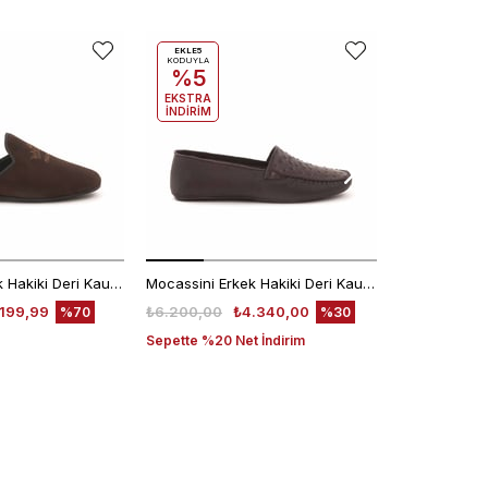
EKLE5
EKLE5
KODUYLA
KODUYLA
%5
%5
EKSTRA
EKSTRA
İNDİRİM
İNDİRİM
Mocassini Erkek Hakiki Deri Kauçuk Taban Kahverengi Terlik Terlik
Mocassini Erkek Hakiki Deri Kauçuk Taban Kahverengi Terlik Terlik
.199,99
₺6.200,00
₺4.340,00
₺6.200,00
%70
%30
Sepette %20 Net İndirim
Sepette %20 