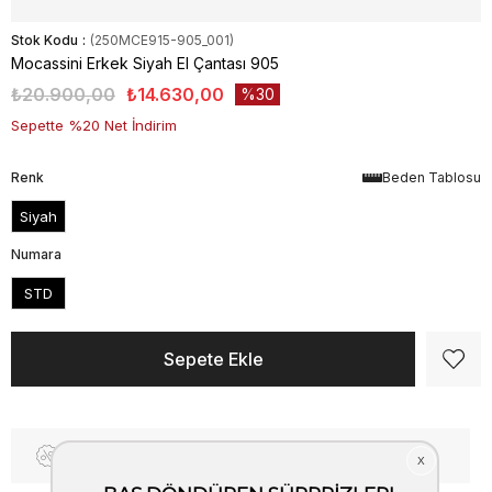
Stok Kodu
(250MCE915-905_001)
Mocassini Erkek Siyah El Çantası 905
₺20.900,00
₺14.630,00
30
Sepette %20 Net İndirim
Renk
Beden Tablosu
Siyah
Numara
STD
Fiyat Düşünce Haber Ver
Kargo Bedava