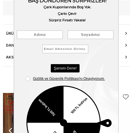
WhatsApp’tan Bilgi Al
ÜRÜN ÖZELLIKLERI
DANIŞMA HATTI
AKSESUAR ONARIMI
Benzer Ürünler
EKLE5
EKLE5
KODUYLA
KODUYLA
%5
%5
EKSTRA
EKSTRA
İNDİRİM
İNDİRİM