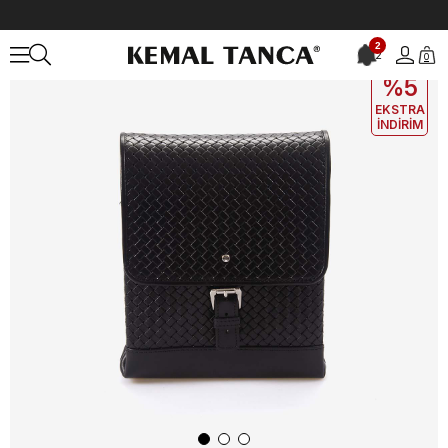
Anasayfa
ÇANTA&AKSESUAR
ERKEK
El Çantası
Mocassini Erke
2
2
0
EKLE5
KODUYLA
%5
EKSTRA
İNDİRİM