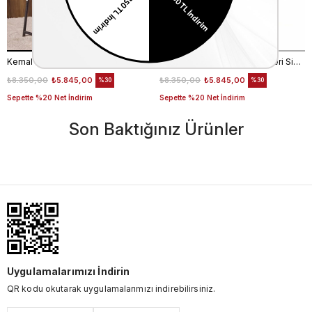
Kemal Tanca Erkek El Çantası 2028
Kemal Tanca Erkek Hakiki Deri Siyah El Çantası 3008
₺8.350,00
₺5.845,00
₺8.350,00
₺5.845,00
%30
%30
Sepette %20 Net İndirim
Sepette %20 Net İndirim
Son Baktığınız Ürünler
Uygulamalarımızı İndirin
QR kodu okutarak uygulamalarımızı indirebilirsiniz.