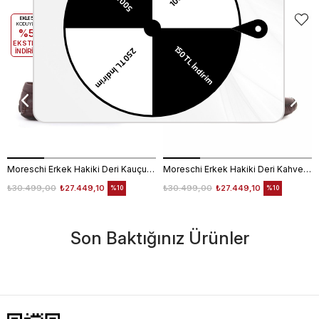
EKLE5
EKLE5
KODUYLA
KODUYLA
%5
%5
EKSTRA
EKSTRA
İNDİRİM
İNDİRİM
Moreschi Erkek Hakiki Deri Kauçuk Taban Kahverengi Loafer Konforlu Ayakkabı
Moreschi Erkek Hakiki Deri Kahverengi Loafer Konforlu Ayakkabı
₺30.499,00
₺27.449,10
₺30.499,00
₺27.449,10
%10
%10
Son Baktığınız Ürünler