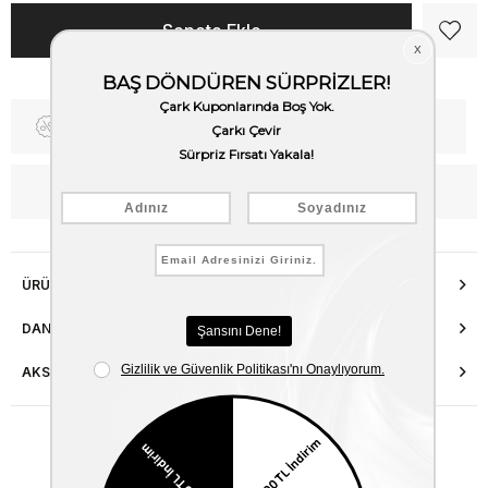
Fiyat Düşünce Haber Ver
Kargo Bedava
WhatsApp’tan Bilgi Al
ÜRÜN ÖZELLIKLERI
DANIŞMA HATTI
AKSESUAR ONARIMI
Benzer Ürünler