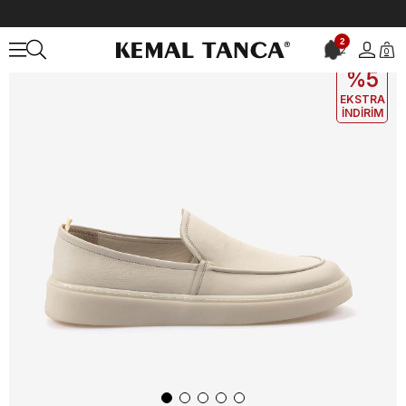
Anasayfa
ERKEK
AYAKKABI
Loafer
Mocassini Erkek Loafer Ay
2
2
0
EKLE5
KODUYLA
%5
EKSTRA
İNDİRİM