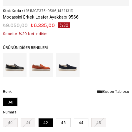
Stok Kodu
(251MCE375-9566_14221311)
Mocassini Erkek Loafer Ayakkabı 9566
₺9.050,00
₺6.335,00
30
Sepette %20 Net İndirim
ÜRÜNÜN DİĞER RENKLERİ:
Renk
Beden Tablosu
Bej
Numara
40
41
42
43
44
45