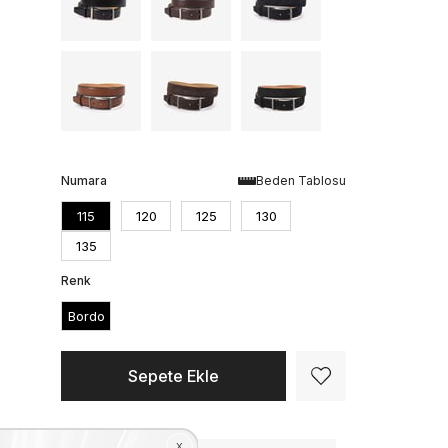
Numara
Beden Tablosu
115
120
125
130
135
Renk
Bordo