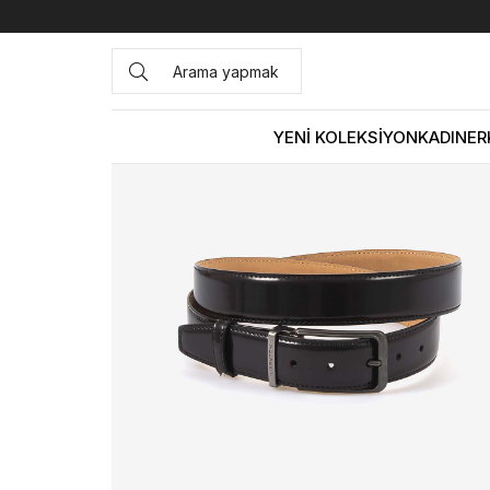
Anasayfa
ÇANTA&AKSESUAR
ERKEK
Kemer
Mocass
YENİ KOLEKSİYON
KADIN
ER