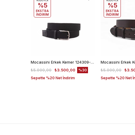
KODUYLA
KODUYLA
%5
%5
EKSTRA
EKSTRA
İNDİRİM
İNDİRİM
Mocassini Erkek Kemer 124309-100
₺5.000,00
₺3.500,00
₺5.000,00
₺3.5
%30
Sepette %20 Net İndirim
Sepette %20 Net İ