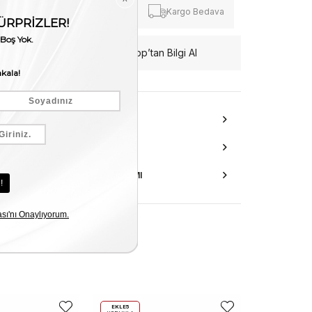
Fiyat Düşünce
Kargo Bedava
Haber Ver
WhatsApp’tan Bilgi Al
ÜRÜN ÖZELLIKLERI
DANIŞMA HATTI
AKSESUAR ONARIMI
EKLE5
EKLE5