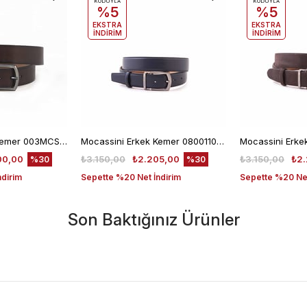
KODUYLA
KODUYLA
%5
%5
EKSTRA
EKSTRA
İNDİRİM
İNDİRİM
Mocassini Erkek Kemer 003MCSN B3245
Mocassini Erkek Kemer 08001107-440
00,00
₺3.150,00
₺2.205,00
₺3.150,00
₺2.
%30
%30
ndirim
Sepette %20 Net İndirim
Sepette %20 Net
Son Baktığınız Ürünler