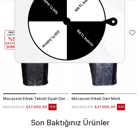
Benzer Ürünler
EKLE5
EKLE5
KODUYLA
KODUYLA
%5
%5
EKSTRA
EKSTRA
İNDİRİM
İNDİRİM
Mocassini Erkek Tekstil Siyah Deri Mont
Mocassini Erkek Deri Mont
₺30.000,00
₺27.000,00
₺30.000,00
₺27.000,00
%10
%10
Son Baktığınız Ürünler