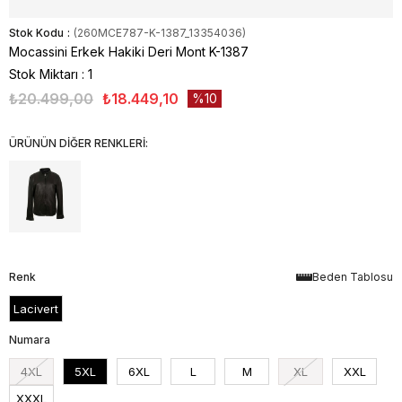
Stok Kodu
(260MCE787-K-1387_13354036)
Mocassini Erkek Hakiki Deri Mont K-1387
Stok Miktarı
:
1
₺20.499,00
₺18.449,10
10
ÜRÜNÜN DİĞER RENKLERİ:
Renk
Beden Tablosu
Lacivert
Numara
4XL
5XL
6XL
L
M
XL
XXL
XXXL