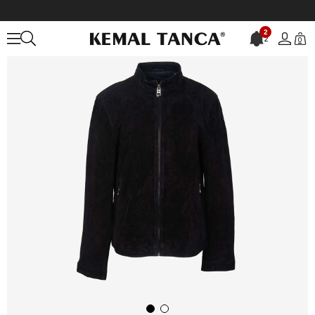
Anasayfa
DERİ GİYİM
ERKEK
Deri Mont
Mocassini Erkek Hakiki 
2
2
0