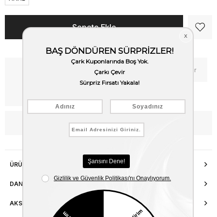
Kritik Stok
Fiyat Düşünce Haber Ver
Kargo Bedava
WhatsApp’tan Bilgi Al
ÜRÜN ÖZELLIKLERI
DANIŞMA HATTI
AKSESUAR ONARIMI