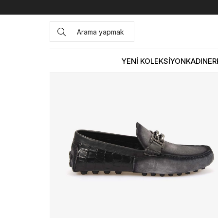
Anasayfa
ERKEK
AYAKKABI
Günlük
Mocassini Erkek
YENİ KOLEKSİYON
KADIN
ER