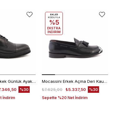
EKLE5
KODUYLA
%5
EKSTRA
İNDİRİM
Kemal Tanca Erkek Günlük Ayakkabı 9430-1
Mocassini Erkek Açma Deri Kauçuk Taban Siyah Günlük Ayakkabı
7.346,50
₺7.625,00
₺5.337,50
₺6.200,00
%30
%30
 İndirim
Sepette %20 Net İndirim