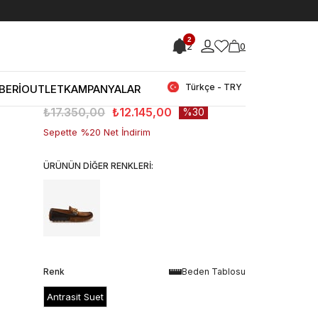
< < Önceki Sayfaya Dön
2
2
0
Stok Kodu
(261MCE002-E718_16777505)
Mocassini Erkek Günlük Ayakkabı E718
Türkçe - TRY
BERİ
OUTLET
KAMPANYALAR
Stok Miktarı
:
2
₺17.350,00
₺12.145,00
30
Sepette %20 Net İndirim
ÜRÜNÜN DİĞER RENKLERİ:
Renk
Beden Tablosu
Antrasit Suet