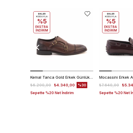
EKLE5
EKLE5
KODUYLA
KODUYLA
%5
%5
EKSTRA
EKSTRA
İNDİRİM
İNDİRİM
Kemal Tanca Gold Erkek Günlük Ayakkabı 6612-152
₺6.200,00
₺4.340,00
₺7.640,00
₺5.3
%30
Sepette %20 Net İndirim
Sepette %20 Net İ