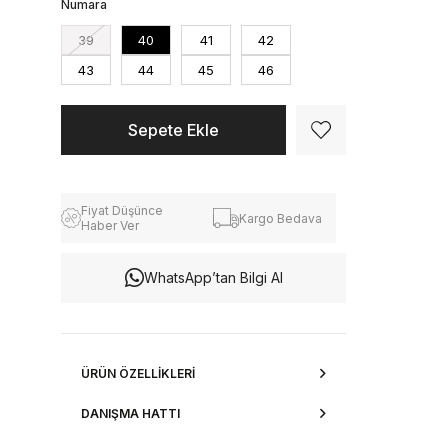
Numara
39
40
41
42
43
44
45
46
Fiyat Düşünce
Kargo Bedava
Haber Ver
WhatsApp’tan Bilgi Al
ÜRÜN ÖZELLIKLERI
DANIŞMA HATTI