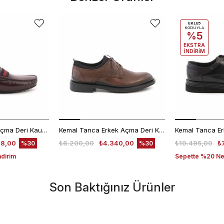
EKLE5
KODUYLA
%5
EKSTRA
İNDİRİM
Mocassini Erkek Açma Deri Kauçuk Taban Bordo Günlük Ayakkabı
Kemal Tanca Erkek Açma Deri Kahverengi Bağcıklı Klasik Ayakkabı Kauçuk Taban 0189
48,00
₺6.200,00
₺4.340,00
₺10.495,00
₺
%30
%30
ndirim
Sepette %20 Net
Son Baktığınız Ürünler