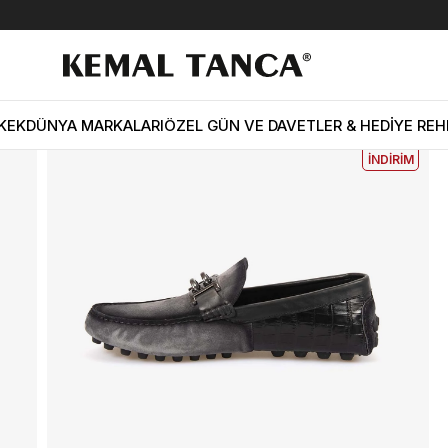
 Günlük Ayakkabı E718
EKLE5
KODUYLA
%5
KEK
DÜNYA MARKALARI
ÖZEL GÜN VE DAVETLER & HEDİYE REH
EKSTRA
İNDİRİM