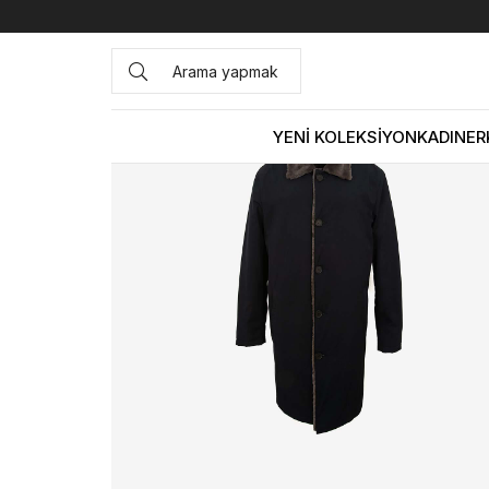
Anasayfa
DERİ GİYİM
ERKEK
Deri Mont
Mocassini Er
YENİ KOLEKSİYON
KADIN
ER