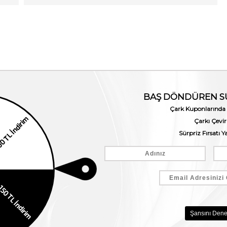
Benzer Ürünler
EKLE5
EKLE5
KODUYLA
KODUYLA
%5
%5
EKSTRA
EKSTRA
İNDİRİM
İNDİRİM