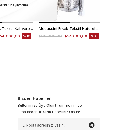
Mocassini Erkek Tekstil Kahverengi Deri Mont
Mocassini Erkek Tekstil Naturel Deri Mont
54.000,00
₺60.000,00
₺54.000,00
₺30.000,00
%10
%10
i
Bizden Haberler
Bültenimize Üye Olun ! Tüm İndirim ve
Fırsatlardan İlk Sizin Haberiniz Olsun!