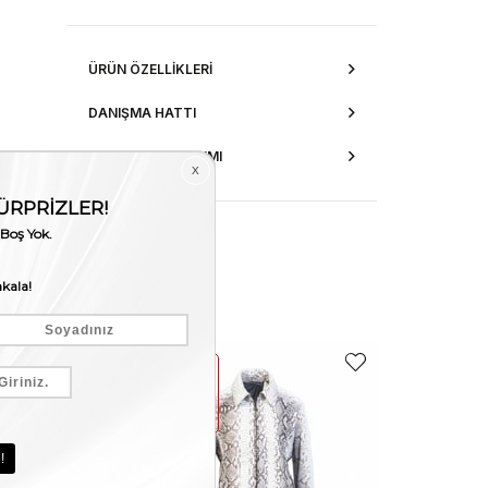
ÜRÜN ÖZELLIKLERI
DANIŞMA HATTI
AKSESUAR ONARIMI
EKLE5
EKLE5
KODUYLA
KODUYLA
%5
%5
EKSTRA
EKSTRA
İNDİRİM
İNDİRİM