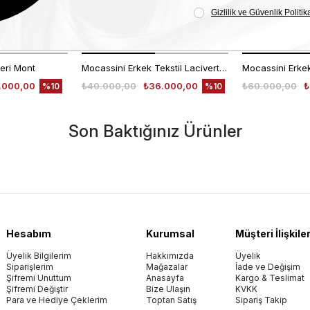
eri Mont
Mocassini Erkek Tekstil Lacivert Deri Mont
.000,00
₺40.000,00
₺36.000,00
₺60.000,00
₺
%10
%10
Son Baktığınız Ürünler
Hesabım
Kurumsal
Müşteri İlişkiler
Üyelik Bilgilerim
Hakkımızda
Üyelik
Siparişlerim
Mağazalar
İade ve Değişim
Şifremi Unuttum
Anasayfa
Kargo & Teslimat
Şifremi Değiştir
Bize Ulaşın
KVKK
Para ve Hediye Çeklerim
Toptan Satış
Sipariş Takip