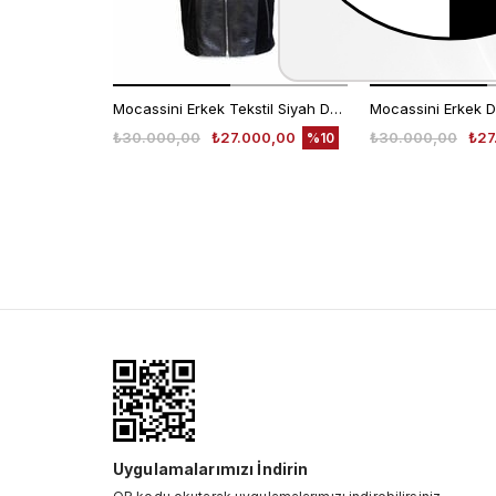
Mocassini Erkek Tekstil Siyah Deri Mont
Mocassini Erkek D
₺30.000,00
₺27.000,00
₺30.000,00
₺27
%10
Uygulamalarımızı İndirin