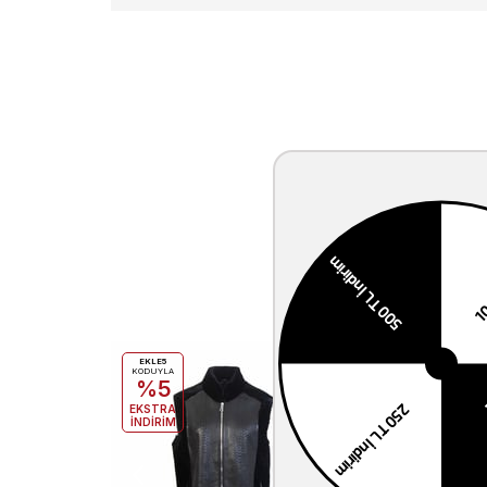
EKLE5
EKLE5
KODUYLA
KODUYLA
%5
%5
EKSTRA
EKSTRA
İNDİRİM
İNDİRİM