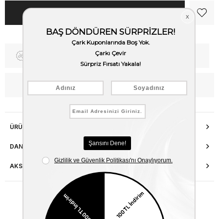
Fiyat Düşünce Haber Ver
Kargo Bedava
WhatsApp’tan Bilgi Al
ÜRÜN ÖZELLIKLERI
DANIŞMA HATTI
AKSESUAR ONARIMI
Benzer Ürünler