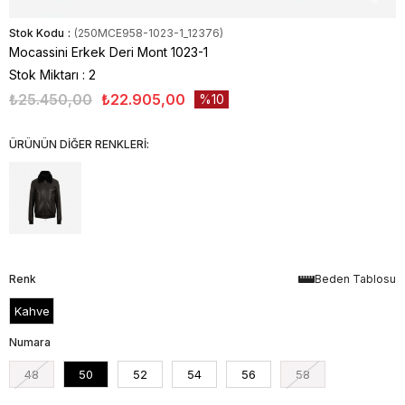
Stok Kodu
(250MCE958-1023-1_12376)
Mocassini Erkek Deri Mont 1023-1
Stok Miktarı
:
2
₺25.450,00
₺22.905,00
10
ÜRÜNÜN DİĞER RENKLERİ:
Renk
Beden Tablosu
Kahve
Numara
48
50
52
54
56
58