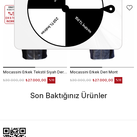
EKLE5
EKLE5
KODUYLA
KODUYLA
%5
%5
EKSTRA
EKSTRA
İNDİRİM
İNDİRİM
Mocassini Erkek Tekstil Siyah Deri Mont
Mocassini Erkek Deri Mont
₺30.000,00
₺27.000,00
₺30.000,00
₺27.000,00
%10
%10
Son Baktığınız Ürünler