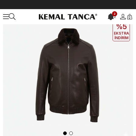
Anasayfa
DERİ GİYİM
ERKEK
Deri Mont
Mocassini Erkek Deri M
2
2
0
EKLE5
KODUYLA
%5
EKSTRA
İNDİRİM