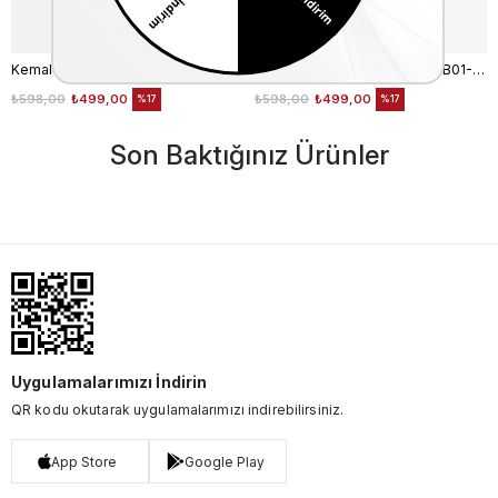
Kemal Tanca Erkek Siyah Patik Çorap
Kemal Tanca Erkek Çorap ERB01-KT
₺598,00
₺499,00
₺598,00
₺499,00
%17
%17
Son Baktığınız Ürünler
Uygulamalarımızı İndirin
QR kodu okutarak uygulamalarımızı indirebilirsiniz.
App Store
Google Play