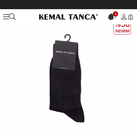
Anasayfa
ÇANTA&AKSESUAR
ERKEK
Çorap
Mocassini Erkek Ç
2
2
0
2. ÜRÜNE
%50
INDIRIM