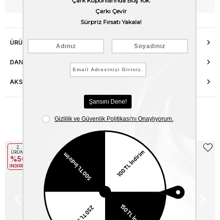
WhatsApp’tan Bilgi Al
ÜRÜN ÖZELLIKLERI
DANIŞMA HATTI
AKSESUAR ONARIMI
Benzer Ürünler
2.
2.
ÜRÜNE
ÜRÜNE
%50
%50
INDIRIM
INDIRIM