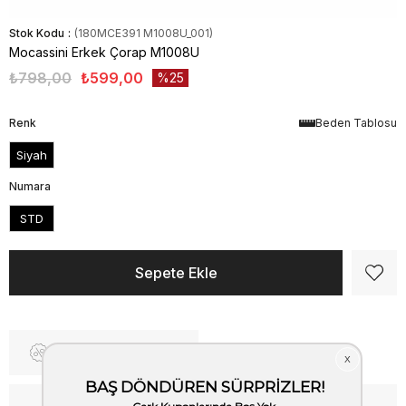
Stok Kodu
(180MCE391 M1008U_001)
Mocassini Erkek Çorap M1008U
₺798,00
₺599,00
25
Renk
Beden Tablosu
Siyah
Numara
STD
Fiyat Düşünce Haber Ver