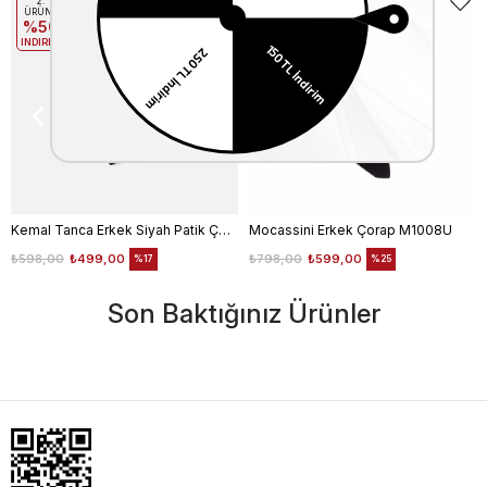
2.
2.
ÜRÜNE
ÜRÜNE
%50
%50
INDIRIM
INDIRIM
Kemal Tanca Erkek Siyah Patik Çorap
Mocassini Erkek Çorap M1008U
₺598,00
₺499,00
₺798,00
₺599,00
%17
%25
Son Baktığınız Ürünler