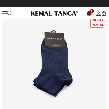
Anasayfa
ÇANTA&AKSESUAR
ERKEK
Çorap
Mocassini Erkek 
2
2
0
2. ÜRÜNE
%50
INDIRIM