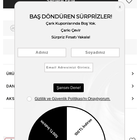
Fiyat Düşünce Haber Ver
WhatsApp’tan Bilgi Al
ÜRÜN ÖZELLIKLERI
DANIŞMA HATTI
AKSESUAR ONARIMI
Benzer Ürünler