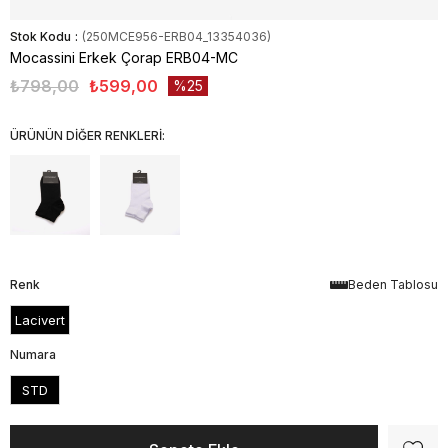
Stok Kodu
(250MCE956-ERB04_13354036)
Mocassini Erkek Çorap ERB04-MC
₺798,00
₺599,00
25
ÜRÜNÜN DİĞER RENKLERİ:
Renk
Beden Tablosu
Lacivert
Numara
STD