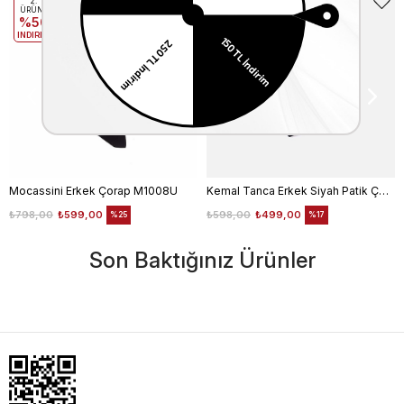
2.
2.
ÜRÜNE
ÜRÜNE
%50
%50
INDIRIM
INDIRIM
Mocassini Erkek Çorap M1008U
Kemal Tanca Erkek Siyah Patik Çorap
₺798,00
₺599,00
₺598,00
₺499,00
%25
%17
Son Baktığınız Ürünler