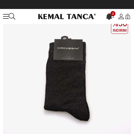
Anasayfa
ÇANTA&AKSESUAR
ERKEK
Çorap
Mocassini Erkek 
2
2
0
2. ÜRÜNE
%50
INDIRIM