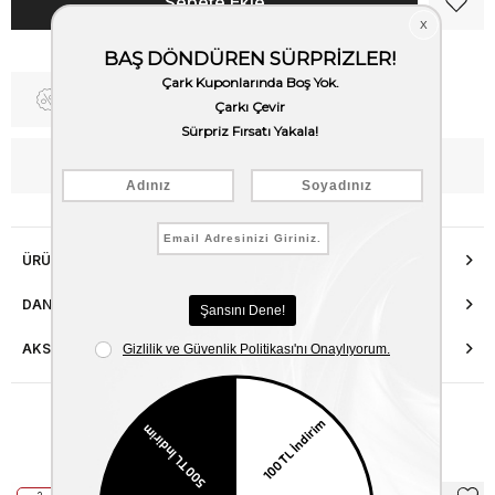
Fiyat Düşünce Haber Ver
WhatsApp’tan Bilgi Al
ÜRÜN ÖZELLIKLERI
DANIŞMA HATTI
AKSESUAR ONARIMI
Benzer Ürünler