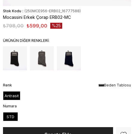
Stok Kodu
(250MCE956-ERB02_16777588)
Mocassini Erkek Çorap ERB02-MC
₺798,00
₺599,00
25
ÜRÜNÜN DİĞER RENKLERİ:
Renk
Beden Tablosu
Antrasit
Numara
STD