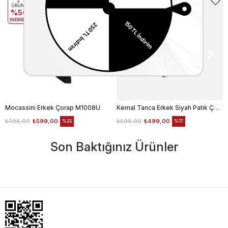
2.
2.
ÜRÜNE
ÜRÜNE
%50
%50
INDIRIM
INDIRIM
Mocassini Erkek Çorap M1008U
Kemal Tanca Erkek Siyah Patik Çorap
₺798,00
₺599,00
₺598,00
₺499,00
%25
%17
Son Baktığınız Ürünler