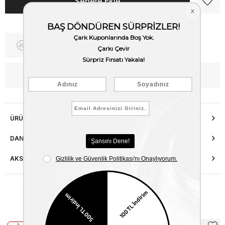
Fiyat Düşünce Haber Ver
WhatsApp’tan Bilgi Al
ÜRÜN ÖZELLIKLERI
DANIŞMA HATTI
AKSESUAR ONARIMI
Benzer Ürünler