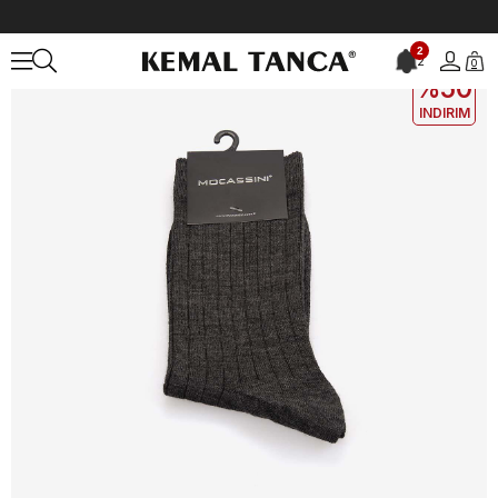
Anasayfa
ÇANTA&AKSESUAR
ERKEK
Çorap
Mocassini Erkek Ç
2
2
0
2. ÜRÜNE
%50
INDIRIM