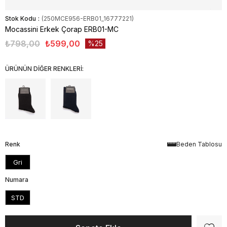
Stok Kodu
(250MCE956-ERB01_16777221)
Mocassini Erkek Çorap ERB01-MC
₺798,00
₺599,00
25
ÜRÜNÜN DİĞER RENKLERİ:
Renk
Beden Tablosu
Gri
Numara
STD