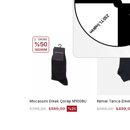
2. ÜRÜNE
2. ÜRÜNE
%50
%50
INDIRIM
INDIRIM
Mocassini Erkek Çorap M1008U
₺798,00
₺599,00
₺598,00
₺499,
%25