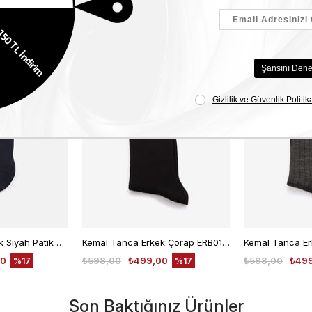
Benzer Ürünler
2. ÜRÜNE
2. ÜRÜNE
%50
%50
INDIRIM
INDIRIM
Kemal Tanca Erkek Siyah Patik Çorap
Kemal Tanca Erkek Çorap ERB01-KT
00
₺598,00
₺499,00
₺598,00
₺49
%17
%17
Son Baktığınız Ürünler