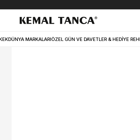
ni Ekoseli Erkek Çorap ERB03-MC
2. ÜRÜNE
%50
KEK
DÜNYA MARKALARI
ÖZEL GÜN VE DAVETLER & HEDİYE REH
INDIRIM