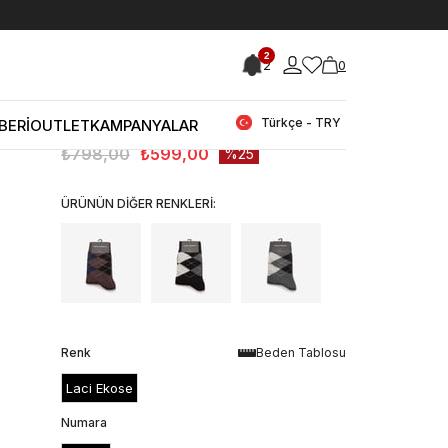
< < Önceki Sayfaya Dön
2
2
0
Stok Kodu
(250MCE956-ERB03_16778222)
Mocassini Ekoseli Erkek Çorap ERB03-
MC
Türkçe - TRY
BERİ
OUTLET
KAMPANYALAR
₺798,00
₺599,00
25
ÜRÜNÜN DİĞER RENKLERİ:
Renk
Beden Tablosu
Laci Ekose
Numara