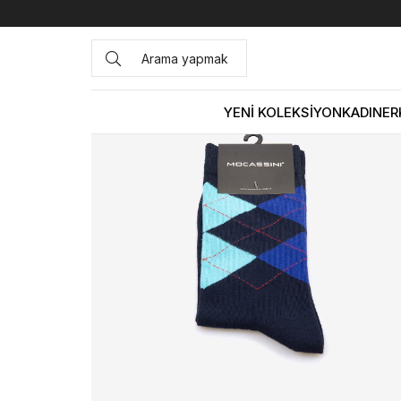
Anasayfa
ÇANTA&AKSESUAR
ERKEK
Çorap
Mocassi
YENİ KOLEKSİYON
KADIN
ER