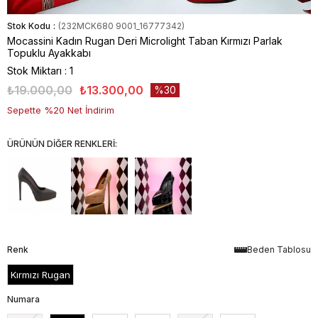
Stok Kodu
(232MCK680 9001_16777342)
Mocassini Kadın Rugan Deri Microlight Taban Kırmızı Parlak
Topuklu Ayakkabı
Stok Miktarı
:
1
₺19.000,00
₺13.300,00
30
Sepette %20 Net İndirim
ÜRÜNÜN DİĞER RENKLERİ:
Renk
Beden Tablosu
Kırmızı Rugan
Numara