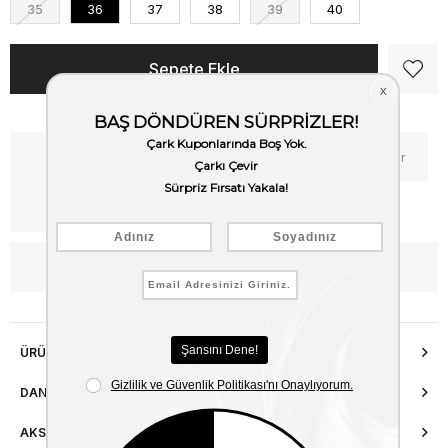
35
36
37
38
39
40
Kritik Stok
Fiyat Düşünce Haber Ver
Kargo Bedava
WhatsApp’tan Bilgi Al
ÜRÜN ÖZELLIKLERI
DANIŞMA HATTI
AKSESUAR ONARIMI