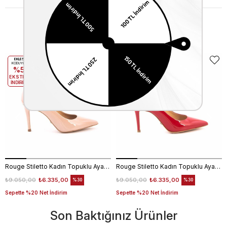
Benzer Ürünler
EKLE5
EKLE5
KODUYLA
KODUYLA
%5
%5
EKSTRA
EKSTRA
İNDİRİM
İNDİRİM
Rouge Stiletto Kadın Topuklu Ayakkabı 4924-02V8
Rouge Stiletto Kadın Topuklu Ayakkabı 4924-02V8
₺9.050,00
₺6.335,00
₺9.050,00
₺6.335,00
%30
%30
Sepette %20 Net İndirim
Sepette %20 Net İndirim
Son Baktığınız Ürünler