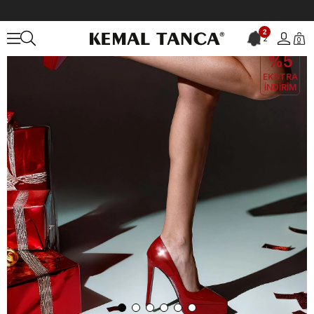
Anasayfa
KADIN
AYAKKABI
Topuklu Ayakkabı
2
2
0
EKLE5
KODUYLA
%5
EKSTRA
İNDİRİM