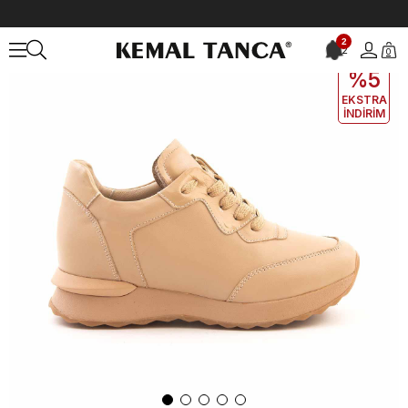
Anasayfa
KADIN
AYAKKABI
Spor&Sneaker
2
2
0
EKLE5
KODUYLA
%5
EKSTRA
İNDİRİM