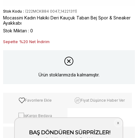
Stok Kodu
(222MCK884 0047_14221311)
Mocassini Kadın Hakiki Deri Kauçuk Taban Bej Spor & Sneaker
Ayakkabı
Stok Miktarı
:
0
Sepette %20 Net İndirim
Ürün stoklarımızda kalmamıştır.
Favorilere Ekle
Fiyat Düşünce Haber Ver
Kargo Bedava
WhatsApp’tan Bilgi Al