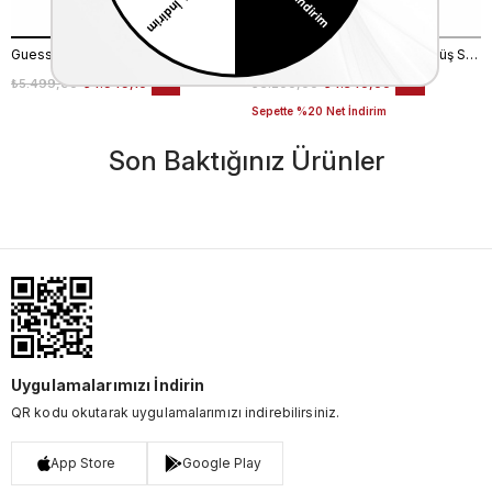
Guess Kadın Spor & Sneaker Ayakkabı FL6T2CELE12
Rouge Kadın Hakiki Deri Gümüş Spor & Sneaker Ayakkabı
₺5.499,00
₺4.949,10
₺6.200,00
₺4.340,00
%10
%30
Sepette %20 Net İndirim
Son Baktığınız Ürünler
Uygulamalarımızı İndirin
QR kodu okutarak uygulamalarımızı indirebilirsiniz.
App Store
Google Play