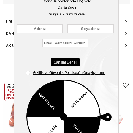
ÜRÜN ÖZELLIKLERI
DANIŞMA HATTI
AKSESUAR ONARIMI
Benzer Ürünler
EKLE5
EKLE5
KODUYLA
KODUYLA
%5
%5
EKSTRA
EKSTRA
İNDİRİM
İNDİRİM