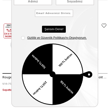
Benzer Ürünler
EKLE5
KODUYLA
%5
EKSTRA
İNDİRİM
Rouge Kadın Taşlı Neolit Taban Beyaz Süet Gece & Abiye Ayakkabı
Kemal Tanca Kadın Vegan Neolit Taban Rose Gece & Abiye Sandalet
₺14.750,00
₺10.325,00
₺7.998,00
₺4.499,00
%30
%44
Sepette %20 Net İndirim
Son Baktığınız Ürünler