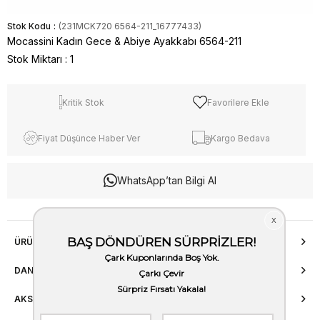
Stok Kodu
(231MCK720 6564-211_16777433)
Mocassini Kadın Gece & Abiye Ayakkabı 6564-211
Stok Miktarı
:
1
Kritik Stok
Favorilere Ekle
Fiyat Düşünce Haber Ver
Kargo Bedava
WhatsApp’tan Bilgi Al
ÜRÜN ÖZELLIKLERI
DANIŞMA HATTI
AKSESUAR ONARIMI