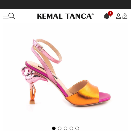
Anasayfa
KADIN
AYAKKABI
Gece&Abiye
Mocassini Kadın Gece
2
2
0