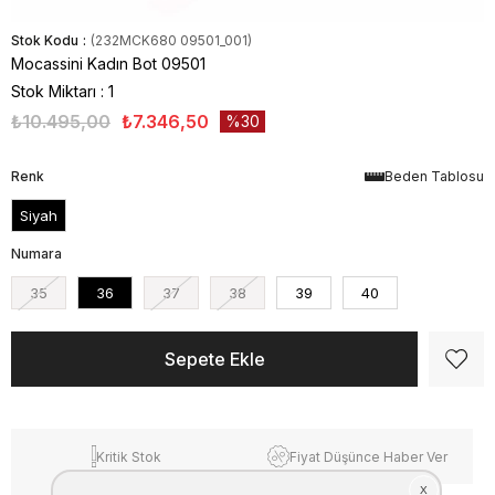
Stok Kodu
(232MCK680 09501_001)
Mocassini Kadın Bot 09501
Stok Miktarı
:
1
₺10.495,00
₺7.346,50
30
Renk
Beden Tablosu
Siyah
Numara
35
36
37
38
39
40
Kritik Stok
Fiyat Düşünce Haber Ver