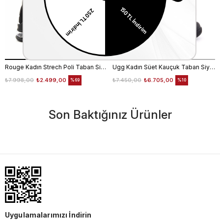
Rouge Kadın Strech Poli Taban Siyah Günlük Bot
Ugg Kadın Süet Kauçuk Taban Siyah Günlük Bot
₺7.998,00
₺2.499,00
₺7.450,00
₺6.705,00
%69
%10
Son Baktığınız Ürünler
Uygulamalarımızı İndirin