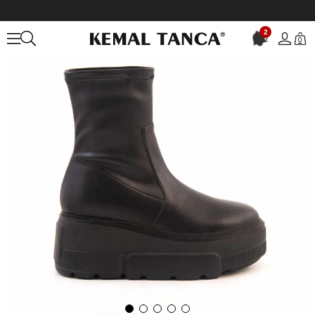
Anasayfa
KADIN
BOT&ÇİZME
Günlük Bot
Mocassini Kadın Bot
2
2
0