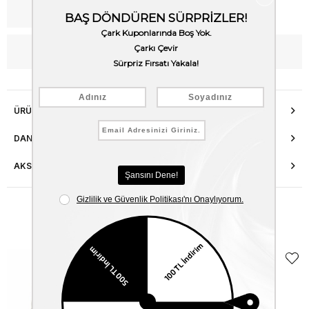
Kargo Bedava
WhatsApp’tan Bilgi Al
ÜRÜN ÖZELLIKLERI
DANIŞMA HATTI
AKSESUAR ONARIMI
Benzer Ürünler
EKLE5
KODUYLA
%5
EKSTRA
İNDİRİM