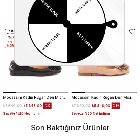
Benzer Ürünler
EKLE5
EKLE5
KODUYLA
KODUYLA
%5
%5
EKSTRA
EKSTRA
İNDİRİM
İNDİRİM
Mocassini Kadın Rugan Deri Microlight Taban Siyah Babet Ayakkabı
Mocassini Kadın Rugan Deri Microlight Taban Bej Parlak Babet Ayakkabı
₺7.640,00
₺5.348,00
₺7.640,00
₺5.348,00
%30
%30
Sepette %20 Net İndirim
Sepette %20 Net İndirim
Son Baktığınız Ürünler