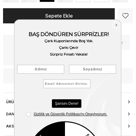
Kritik Stok
Fiyat Düşünce Haber Ver
Kargo Bedava
WhatsApp’tan Bilgi Al
ÜRÜN ÖZELLIKLERI
DANIŞMA HATTI
AKSESUAR ONARIMI