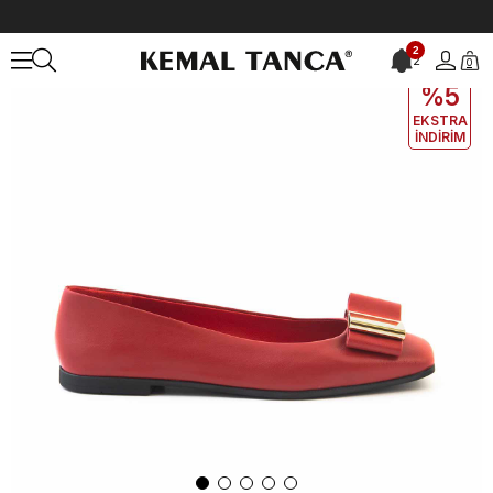
Anasayfa
KADIN
BABET
Mocassini Kadın Babet 975706
2
2
0
EKLE5
KODUYLA
%5
EKSTRA
İNDİRİM