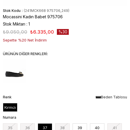
Stok Kodu
(241MCK668 975706_249)
Mocassini Kadın Babet 975706
Stok Miktarı
:
1
₺9.050,00
₺6.335,00
30
Sepette %20 Net İndirim
ÜRÜNÜN DİĞER RENKLERİ:
Renk
Beden Tablosu
Kırmızı
Numara
35
36
37
38
39
40
41