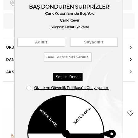
Fiyat Düşünce Haber Ver
Kargo Bedava
WhatsApp’tan Bilgi Al
ÜRÜN ÖZELLIKLERI
DANIŞMA HATTI
AKSESUAR ONARIMI
Benzer Ürünler
EKLE5
KODUYLA
%5
EKSTRA
İNDİRİM