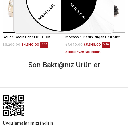
Rouge Kadın Babet 093-009
Mocassini Kadın Rugan Deri Microlight Taban Siyah Babet Ayakkabı
₺6.200,00
₺4.340,00
₺7.640,00
₺5.348,00
%30
%30
Sepette %20 Net İndirim
Son Baktığınız Ürünler
Uygulamalarımızı İndirin