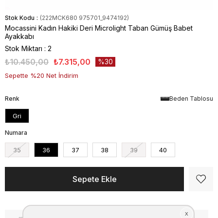
Stok Kodu
(222MCK680 975701_9474192)
Mocassini Kadın Hakiki Deri Microlight Taban Gümüş Babet
Ayakkabı
Stok Miktarı
:
2
₺10.450,00
₺7.315,00
30
Sepette %20 Net İndirim
Renk
Beden Tablosu
Gri
Numara
35
36
37
38
39
40