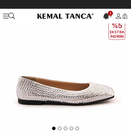
Anasayfa
KADIN
BABET
2
2
0
EKLE5
KODUYLA
%5
EKSTRA
İNDİRİM