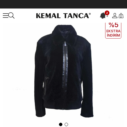
Anasayfa
DERİ GİYİM
ERKEK
Deri Mont
Mocassini Erkek Hakiki 
2
2
0
EKLE5
KODUYLA
%5
EKSTRA
İNDİRİM