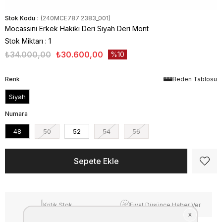
Stok Kodu
(240MCE787 2383_001)
Mocassini Erkek Hakiki Deri Siyah Deri Mont
Stok Miktarı
:
1
₺34.000,00
₺30.600,00
10
Renk
Beden Tablosu
Siyah
Numara
48
50
52
54
56
Kritik Stok
Fiyat Düşünce Haber Ver