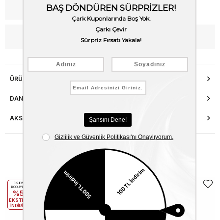
Kargo Bedava
WhatsApp’tan Bilgi Al
ÜRÜN ÖZELLIKLERI
DANIŞMA HATTI
AKSESUAR ONARIMI
Benzer Ürünler
EKLE5
EKLE5
KODUYLA
KODUYLA
%5
%5
EKSTRA
EKSTRA
İNDİRİM
İNDİRİM