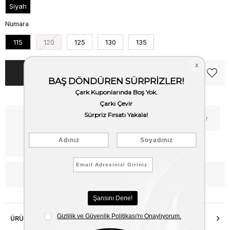
Siyah
Numara
115
120
125
130
135
Kritik Stok
Fiyat Düşünce Haber Ver
Kargo Bedava
WhatsApp’tan Bilgi Al
ÜRÜN ÖZELLIKLERI