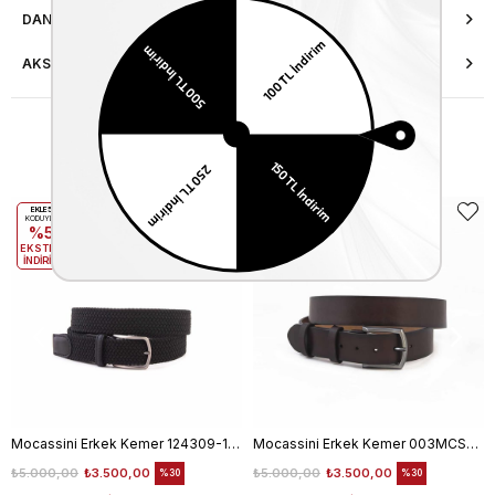
DANIŞMA HATTI
AKSESUAR ONARIMI
Benzer Ürünler
EKLE5
EKLE5
KODUYLA
KODUYLA
%5
%5
EKSTRA
EKSTRA
İNDİRİM
İNDİRİM
Mocassini Erkek Kemer 124309-100
Mocassini Erkek Kemer 003MCSN B3245
₺5.000,00
₺3.500,00
₺5.000,00
₺3.500,00
%30
%30