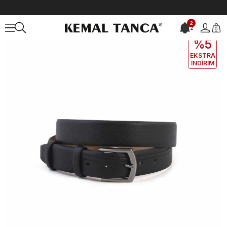
Anasayfa
ÇANTA&AKSESUAR
ERKEK
Kemer
Mocassini Erkek K
2
2
0
EKLE5
KODUYLA
%5
EKSTRA
İNDİRİM