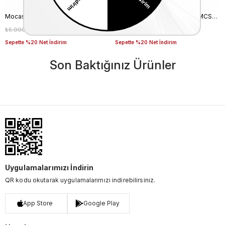
Mocassini Erkek Kemer 124309-100
Mocassini Erkek Kemer 003MCSN B3245
₺5.000,00
₺3.500,00
₺5.000,00
₺3.500,00
%30
%30
Sepette %20 Net İndirim
Sepette %20 Net İndirim
Son Baktığınız Ürünler
Uygulamalarımızı İndirin
QR kodu okutarak uygulamalarımızı indirebilirsiniz.
App Store
Google Play