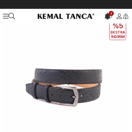
Anasayfa
ÇANTA&AKSESUAR
ERKEK
Kemer
Mocassini Erkek K
2
2
0
EKLE5
KODUYLA
%5
EKSTRA
İNDİRİM