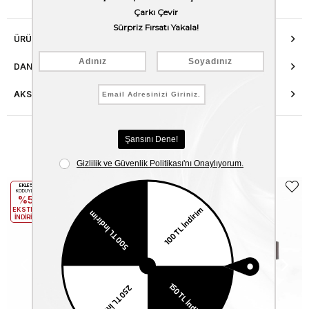
ÜRÜN ÖZELLIKLERI
DANIŞMA HATTI
AKSESUAR ONARIMI
Benzer Ürünler
EKLE5
EKLE5
KODUYLA
KODUYLA
%5
%5
EKSTRA
EKSTRA
İNDİRİM
İNDİRİM