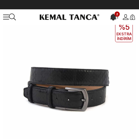
Anasayfa
ÇANTA&AKSESUAR
ERKEK
Kemer
Mocassini Erkek K
2
2
0
EKLE5
KODUYLA
%5
EKSTRA
İNDİRİM