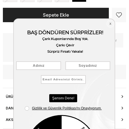
Kritik Stok
Fiyat Düşünce Haber Ver
Kargo Bedava
WhatsApp’tan Bilgi Al
ÜRÜN ÖZELLIKLERI
DANIŞMA HATTI
AKSESUAR ONARIMI