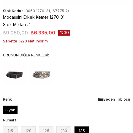
Stok Kodu
(3060 1270-31_16777512)
Mocassini Erkek Kemer 1270-31
Stok Miktarı
:
1
₺9.050,00
₺6.335,00
30
Sepette %20 Net İndirim
ÜRÜNÜN DİĞER RENKLERİ:
Renk
Beden Tablosu
Siyah
Numara
115
120
125
130
135