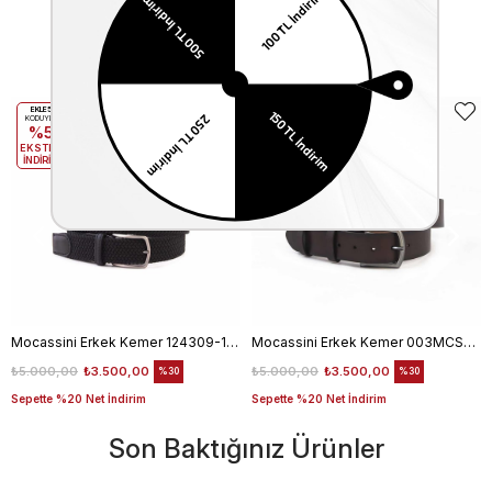
Benzer Ürünler
EKLE5
EKLE5
KODUYLA
KODUYLA
%5
%5
EKSTRA
EKSTRA
İNDİRİM
İNDİRİM
Mocassini Erkek Kemer 124309-100
Mocassini Erkek Kemer 003MCSN B3245
₺5.000,00
₺3.500,00
₺5.000,00
₺3.500,00
%30
%30
Sepette %20 Net İndirim
Sepette %20 Net İndirim
Son Baktığınız Ürünler