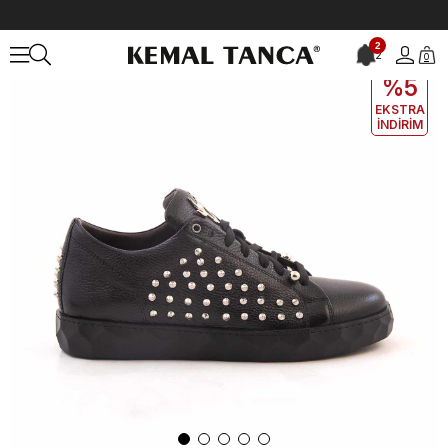
Anasayfa
ERKEK
AYAKKABI
Günlük
2
2
0
EKLE5
KODUYLA
%5
EKSTRA
İNDİRİM