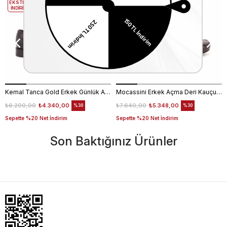
EKSTRA
EKSTRA
İNDİRİM
İNDİRİM
Kemal Tanca Gold Erkek Günlük Ayakkabı 6612-152
Mocassini Erkek Açma Deri Kauçuk Taban Bordo Günlük Ayakkabı
₺6.200,00
₺4.340,00
₺7.640,00
₺5.348,00
%30
%30
Sepette %20 Net İndirim
Sepette %20 Net İndirim
Son Baktığınız Ürünler