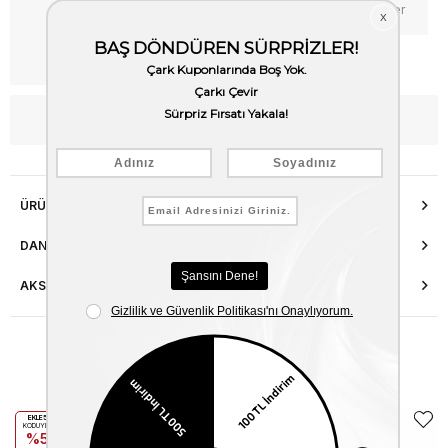
Favorilere Ekle
Fiyat Düşünce Haber Ver
Kargo Bedava
WhatsApp’tan Bilgi Al
ÜRÜN ÖZELLIKLERI
DANIŞMA HATTI
AKSESUAR ONARIMI
Benzer Ürünler
EKLE5
EKLE5
KODUYLA
KODUYLA
%5
%5