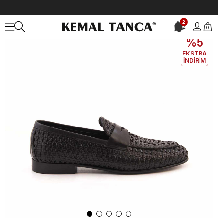
Anasayfa
ERKEK
AYAKKABI
Günlük
Mocassini Erkek Günlük Ay
2
2
0
EKLE5
KODUYLA
%5
EKSTRA
İNDİRİM