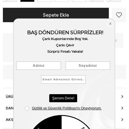
Kritik Stok
Fiyat Düşünce Haber Ver
Kargo Bedava
WhatsApp’tan Bilgi Al
ÜRÜN ÖZELLIKLERI
DANIŞMA HATTI
AKSESUAR ONARIMI