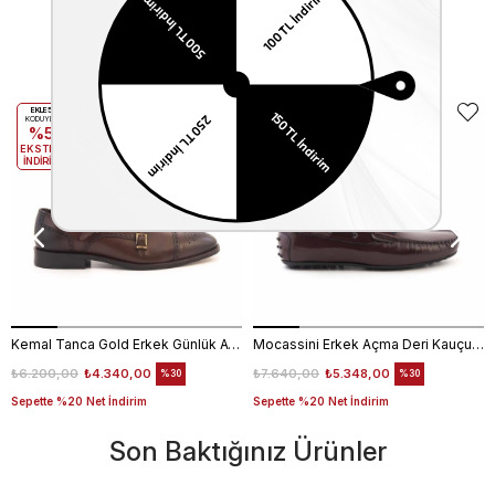
Benzer Ürünler
EKLE5
EKLE5
KODUYLA
KODUYLA
%5
%5
EKSTRA
EKSTRA
İNDİRİM
İNDİRİM
Kemal Tanca Gold Erkek Günlük Ayakkabı 6612-152
Mocassini Erkek Açma Deri Kauçuk Taban Bordo Günlük Ayakkabı
₺6.200,00
₺4.340,00
₺7.640,00
₺5.348,00
%30
%30
Sepette %20 Net İndirim
Sepette %20 Net İndirim
Son Baktığınız Ürünler