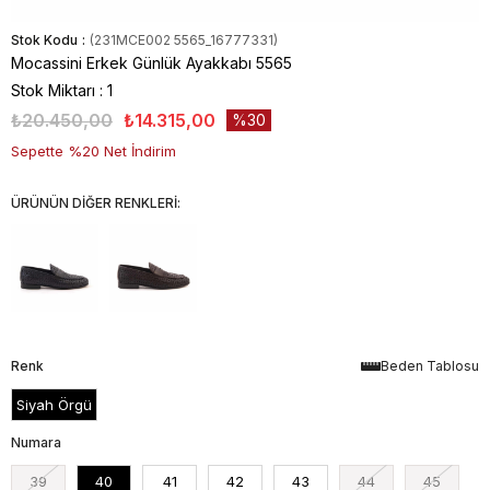
Stok Kodu
(231MCE002 5565_16777331)
Mocassini Erkek Günlük Ayakkabı 5565
Stok Miktarı
:
1
₺20.450,00
₺14.315,00
30
Sepette %20 Net İndirim
ÜRÜNÜN DİĞER RENKLERİ:
Renk
Beden Tablosu
Siyah Örgü
Numara
39
40
41
42
43
44
45