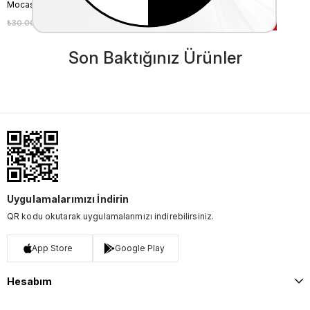
Mocassini Erkek Tekstil Siyah Deri Mont
Mocassini Erkek Deri Mont
₺30.000,00
₺27.000,00
₺30.000,00
₺27.000,00
%10
%10
Son Baktığınız Ürünler
Uygulamalarımızı İndirin
QR kodu okutarak uygulamalarımızı indirebilirsiniz.
App Store
Google Play
Hesabım