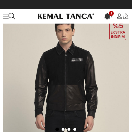
Anasayfa
DERİ GİYİM
ERKEK
Deri Mont
Mocassini Erkek Hakiki 
2
2
0
EKLE5
KODUYLA
%5
EKSTRA
İNDİRİM