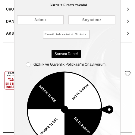
ÜRÜN ÖZELLIKLERI
DANIŞMA HATTI
AKSESUAR ONARIMI
Benzer Ürünler
EKLE5
EKLE5
KODUYLA
KODUYLA
%5
%5
EKSTRA
EKSTRA
İNDİRİM
İNDİRİM