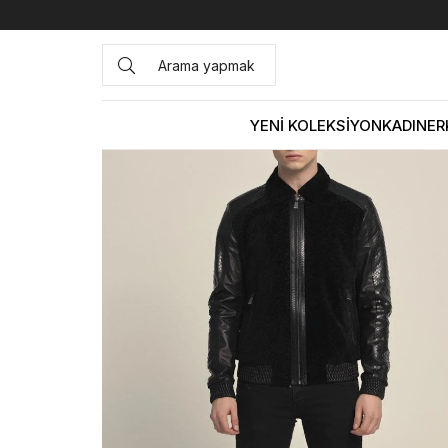
Anasayfa
DERİ GİYİM
ERKEK
Deri Mont
Mocassini Er
YENİ KOLEKSİYON
KADIN
ER