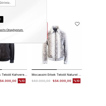
EKLE5
EKLE5
KODUYLA
KODUYLA
%5
%5
EKSTRA
EKSTRA
İNDİRİM
İNDİRİM
Mocassini Erkek Tekstil Kahverengi Deri Mont
Mocassini Erkek Tekstil Naturel Deri Mont
54.000,00
₺60.000,00
₺54.000,00
₺30.000,00
%10
%10