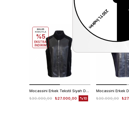
EKLE5
EKLE5
KODUYLA
KODUYLA
%5
%5
EKSTRA
EKSTRA
İNDİRİM
İNDİRİM
Mocassini Erkek Tekstil Siyah Deri Mont
Mocassini Erkek D
₺30.000,00
₺27.000,00
₺30.000,00
₺27
%10