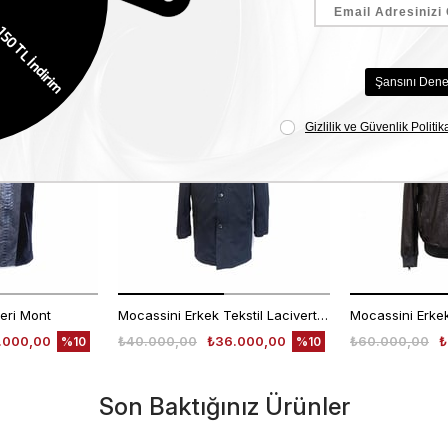
Benzer Ürünler
EKLE5
EKLE5
KODUYLA
KODUYLA
%5
%5
EKSTRA
EKSTRA
İNDİRİM
İNDİRİM
eri Mont
Mocassini Erkek Tekstil Lacivert Deri Mont
.000,00
₺40.000,00
₺36.000,00
₺60.000,00
₺
%10
%10
Son Baktığınız Ürünler