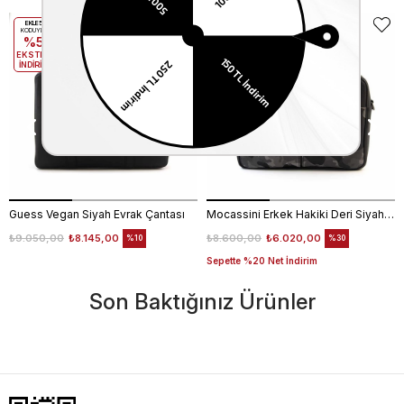
EKLE5
EKLE5
KODUYLA
KODUYLA
%5
%5
EKSTRA
EKSTRA
İNDİRİM
İNDİRİM
Guess Vegan Siyah Evrak Çantası
Mocassini Erkek Hakiki Deri Siyah Kamuflaj Evrak Çantası
₺9.050,00
₺8.145,00
₺8.600,00
₺6.020,00
%10
%30
Sepette %20 Net İndirim
Son Baktığınız Ürünler