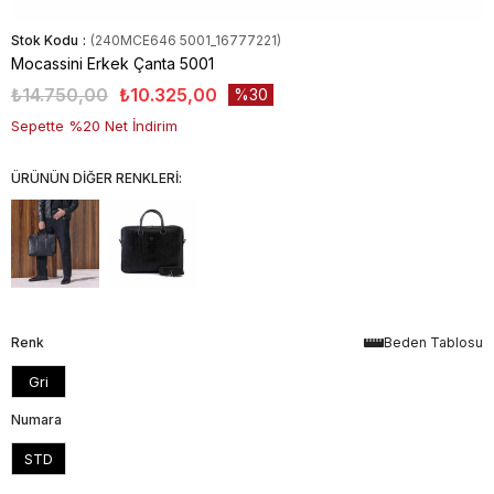
Stok Kodu
(240MCE646 5001_16777221)
Mocassini Erkek Çanta 5001
₺14.750,00
₺10.325,00
30
Sepette %20 Net İndirim
ÜRÜNÜN DİĞER RENKLERİ:
Renk
Beden Tablosu
Gri
Numara
STD