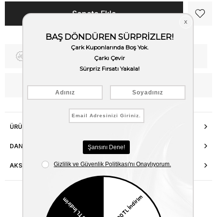
Fiyat Düşünce Haber Ver
Kargo Bedava
WhatsApp’tan Bilgi Al
ÜRÜN ÖZELLIKLERI
DANIŞMA HATTI
AKSESUAR ONARIMI
Benzer Ürünler