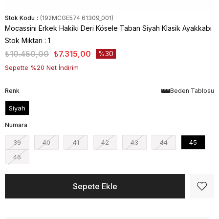
Stok Kodu
(192MCGE574 61309_001)
Mocassini Erkek Hakiki Deri Kösele Taban Siyah Klasik Ayakkabı
Stok Miktarı
:
1
₺10.450,00
₺7.315,00
30
Sepette %20 Net İndirim
Renk
Beden Tablosu
Siyah
Numara
39
40
41
42
43
44
45
46