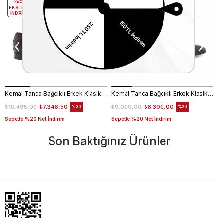
%5
%5
EKSTRA
EKSTRA
İNDİRİM
İNDİRİM
Kemal Tanca Bağcıklı Erkek Klasik Ayakkabı 700
Kemal Tanca Bağcıklı Erkek Klasik Ayakkabı 700
₺10.495,00
₺7.346,50
₺9.000,00
₺6.300,00
%30
%30
Sepette %20 Net İndirim
Sepette %20 Net İndirim
Son Baktığınız Ürünler