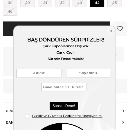
39
40
41
42
43
44
45
46
Kritik Stok
Fiyat Düşünce Haber Ver
Kargo Bedava
WhatsApp’tan Bilgi Al
ÜRÜN ÖZELLIKLERI
DANIŞMA HATTI