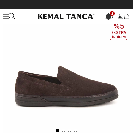
Anasayfa
ERKEK
AYAKKABI
Günlük
2
2
0
EKLE5
KODUYLA
%5
EKSTRA
İNDİRİM