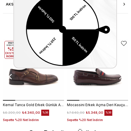
AKSESUAR ONARIMI
Benzer Ürünler
EKLE5
EKLE5
KODUYLA
KODUYLA
%5
%5
EKSTRA
EKSTRA
İNDİRİM
İNDİRİM
Kemal Tanca Gold Erkek Günlük Ayakkabı 6612-152
Mocassini Erkek Açma Deri Kauçuk Taban Bordo Günlük Ayakkabı
₺6.200,00
₺4.340,00
₺7.640,00
₺5.348,00
%30
%30
Sepette %20 Net İndirim
Sepette %20 Net İndirim