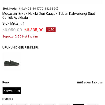
Stok Kodu
(192MCE139 1772_3423860)
Mocassini Erkek Hakiki Deri Kauçuk Taban Kahverengi Süet
Günlük Ayakkabı
Stok Miktarı
:
1
₺9.050,00
₺6.335,00
30
Sepette %20 Net İndirim
ÜRÜNÜN DİĞER RENKLERİ:
Renk
Beden Tablosu
Kahve Süet
Numara