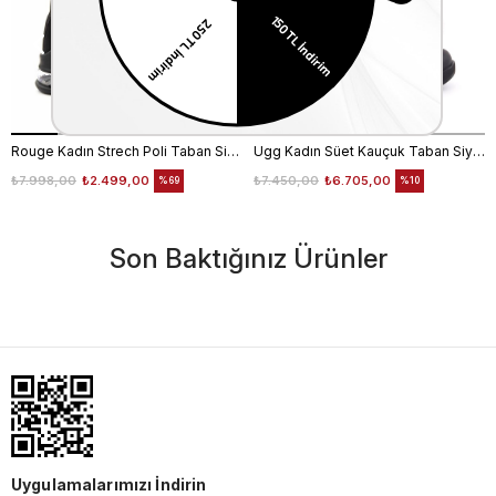
Rouge Kadın Strech Poli Taban Siyah Günlük Bot
Ugg Kadın Süet Kauçuk Taban Siyah Günlük Bot
₺7.998,00
₺2.499,00
₺7.450,00
₺6.705,00
%69
%10
Son Baktığınız Ürünler
Uygulamalarımızı İndirin