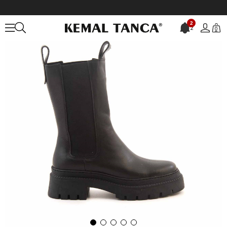
Anasayfa
KADIN
BOT&ÇİZME
Günlük Bot
2
2
0