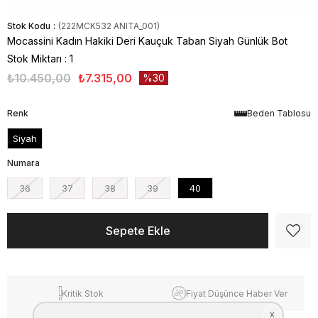
Stok Kodu
(222MCK532 ANITA_001)
Mocassini Kadın Hakiki Deri Kauçuk Taban Siyah Günlük Bot
Stok Miktarı
:
1
₺10.450,00
₺7.315,00
30
Renk
Beden Tablosu
Siyah
Numara
36
37
38
39
40
Kritik Stok
Fiyat Düşünce Haber Ver