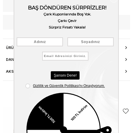
Kargo Bedava
WhatsApp’tan Bilgi Al
ÜRÜN ÖZELLIKLERI
DANIŞMA HATTI
AKSESUAR ONARIMI
Benzer Ürünler
EKLE5
KODUYLA
%5
EKSTRA
İNDİRİM