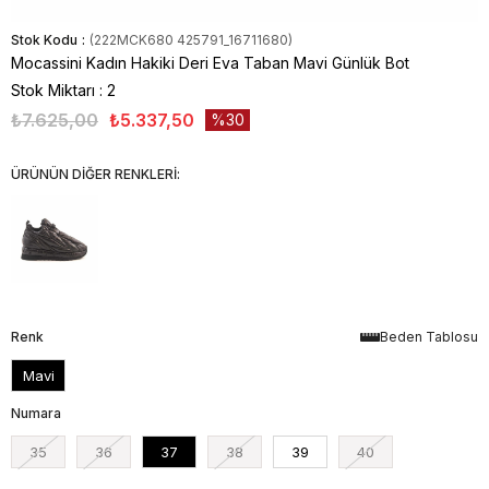
Stok Kodu
(222MCK680 425791_16711680)
Mocassini Kadın Hakiki Deri Eva Taban Mavi Günlük Bot
Stok Miktarı
:
2
₺7.625,00
₺5.337,50
30
ÜRÜNÜN DİĞER RENKLERİ:
Renk
Beden Tablosu
Mavi
Numara
35
36
37
38
39
40