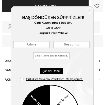
Fiyat Düşünce Haber Ver
Kargo Bedava
WhatsApp’tan Bilgi Al
ÜRÜN ÖZELLIKLERI
DANIŞMA HATTI
AKSESUAR ONARIMI
Benzer Ürünler