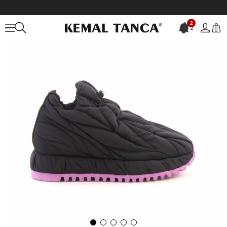
Anasayfa
KADIN
BOT&ÇİZME
Günlük Bot
2
2
0