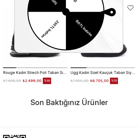
EKLE5
KODUYLA
%5
EKSTRA
İNDİRİM
Rouge Kadın Strech Poli Taban Siyah Günlük Bot
Ugg Kadın Süet Kauçuk Taban Siyah Günlük Bot
₺7.998,00
₺2.499,00
₺7.450,00
₺6.705,00
%69
%10
Son Baktığınız Ürünler