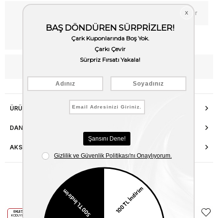
Favorilere Ekle
Fiyat Düşünce Haber Ver
Kargo Bedava
WhatsApp’tan Bilgi Al
ÜRÜN ÖZELLIKLERI
DANIŞMA HATTI
AKSESUAR ONARIMI
Benzer Ürünler
EKLE5
EKLE5
KODUYLA
KODUYLA