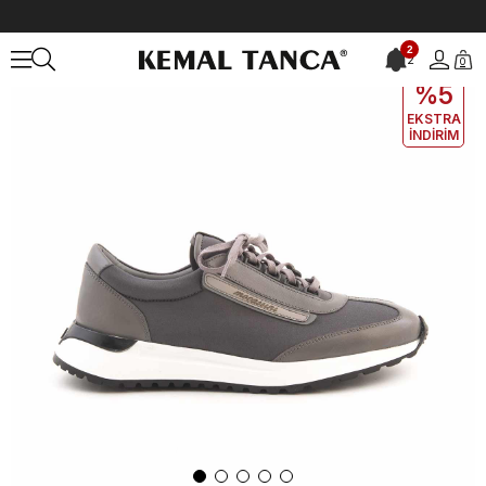
Anasayfa
ERKEK
AYAKKABI
Spor&Sneaker
2
2
0
EKLE5
KODUYLA
%5
EKSTRA
İNDİRİM