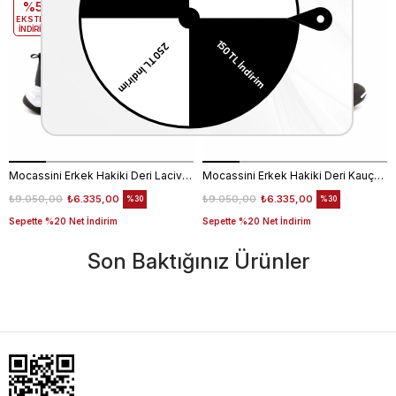
%5
%5
EKSTRA
EKSTRA
İNDİRİM
İNDİRİM
Mocassini Erkek Hakiki Deri Lacivert Spor & Sneaker Ayakkabı
Mocassini Erkek Hakiki Deri Kauçuk Taban Siyah - Gri Spor & Sneaker Ayakkabı
₺9.050,00
₺6.335,00
₺9.050,00
₺6.335,00
%30
%30
Sepette %20 Net İndirim
Sepette %20 Net İndirim
Son Baktığınız Ürünler