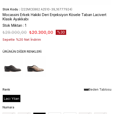
Stok Kodu
(222MCE862 A2510-39_16777924)
Mocassini Erkek Hakiki Deri Enjeksiyon Kösele Taban Lacivert
Klasik Ayakkabı
Stok Miktarı
:
1
₺29.000,00
₺20.300,00
30
Sepette %20 Net İndirim
ÜRÜNÜN DİĞER RENKLERİ:
Renk
Beden Tablosu
Laci Yilan
Numara