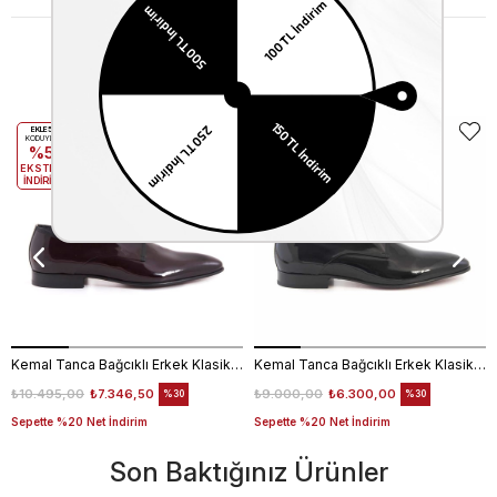
Benzer Ürünler
EKLE5
EKLE5
KODUYLA
KODUYLA
%5
%5
EKSTRA
EKSTRA
İNDİRİM
İNDİRİM
Kemal Tanca Bağcıklı Erkek Klasik Ayakkabı 700
Kemal Tanca Bağcıklı Erkek Klasik Ayakkabı 700
₺10.495,00
₺7.346,50
₺9.000,00
₺6.300,00
%30
%30
Sepette %20 Net İndirim
Sepette %20 Net İndirim
Son Baktığınız Ürünler