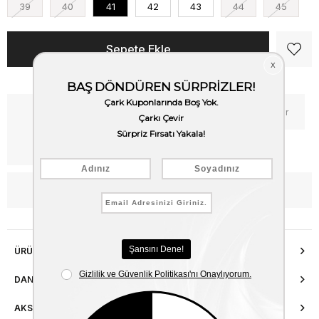
39
40
41
42
43
44
45
Kritik Stok
Fiyat Düşünce Haber Ver
Kargo Bedava
WhatsApp’tan Bilgi Al
ÜRÜN ÖZELLIKLERI
DANIŞMA HATTI
AKSESUAR ONARIMI