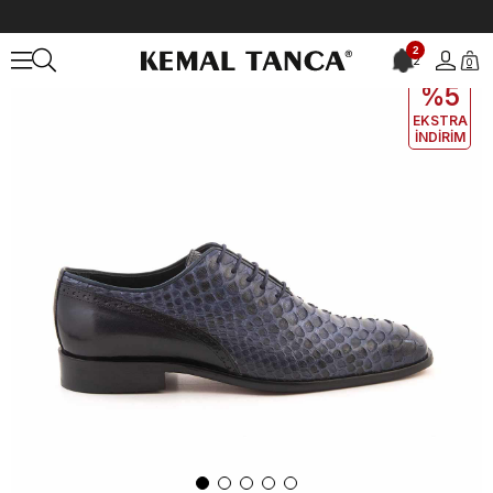
Anasayfa
ERKEK
AYAKKABI
Klasik
2
2
0
EKLE5
KODUYLA
%5
EKSTRA
İNDİRİM