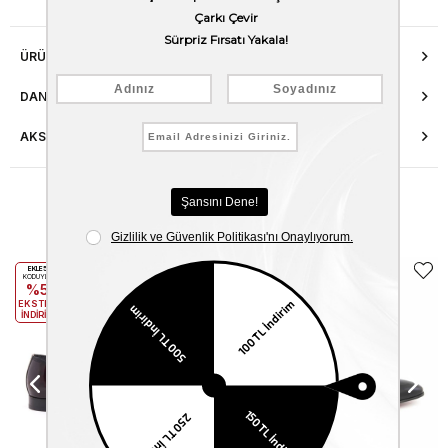
ÜRÜN ÖZELLIKLERI
DANIŞMA HATTI
AKSESUAR ONARIMI
Benzer Ürünler
EKLE5
EKLE5
KODUYLA
KODUYLA
%5
%5
EKSTRA
EKSTRA
İNDİRİM
İNDİRİM