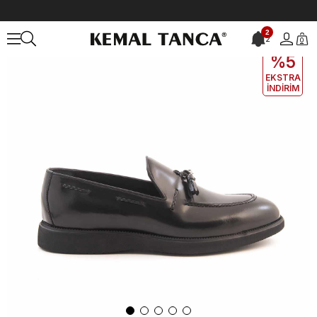
Anasayfa
ERKEK
AYAKKABI
Klasik
2
2
0
EKLE5
KODUYLA
%5
EKSTRA
İNDİRİM