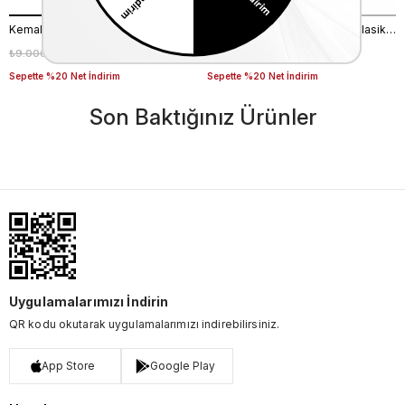
Kemal Tanca Bağcıklı Erkek Klasik Ayakkabı 700
Kemal Tanca Bağcıklı Erkek Klasik Ayakkabı 700
₺9.000,00
₺6.300,00
₺9.000,00
₺6.300,00
%30
%30
Sepette %20 Net İndirim
Sepette %20 Net İndirim
Son Baktığınız Ürünler
Uygulamalarımızı İndirin
QR kodu okutarak uygulamalarımızı indirebilirsiniz.
App Store
Google Play