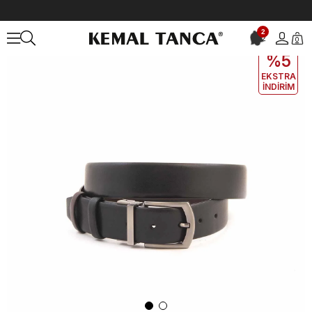
Anasayfa
ÇANTA&AKSESUAR
ERKEK
Kemer
Mocassini Erkek 
2
2
0
EKLE5
KODUYLA
%5
EKSTRA
İNDİRİM