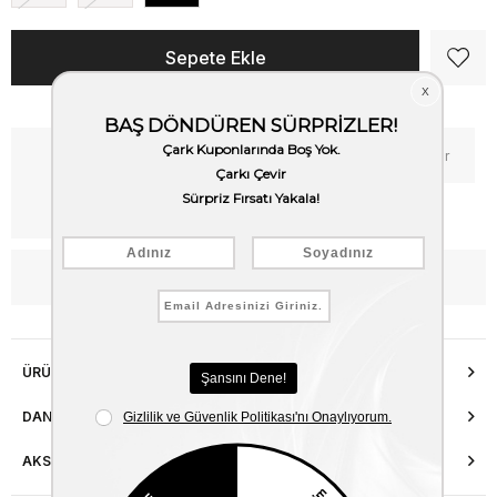
Kritik Stok
Fiyat Düşünce Haber Ver
Kargo Bedava
WhatsApp’tan Bilgi Al
ÜRÜN ÖZELLIKLERI
DANIŞMA HATTI
AKSESUAR ONARIMI