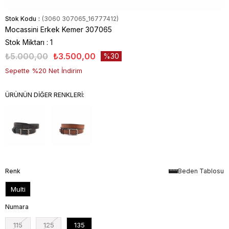
Stok Kodu
(3060 307065_16777412)
Mocassini Erkek Kemer 307065
Stok Miktarı
:
1
₺5.000,00
₺3.500,00
30
Sepette %20 Net İndirim
ÜRÜNÜN DİĞER RENKLERİ:
Renk
Beden Tablosu
Multi
Numara
115
125
135