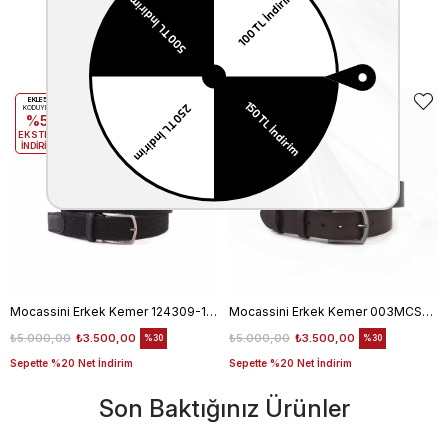
Benzer Ürünler
EKLE5
EKLE5
KODUYLA
KODUYLA
%5
%5
EKSTRA
EKSTRA
İNDİRİM
İNDİRİM
Mocassini Erkek Kemer 124309-100
Mocassini Erkek Kemer 003MCSN B3245
₺5.000,00
₺3.500,00
₺5.000,00
₺3.500,00
%30
%30
Sepette %20 Net İndirim
Sepette %20 Net İndirim
Son Baktığınız Ürünler