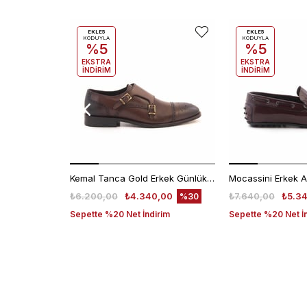
EKLE5
EKLE5
KODUYLA
KODUYLA
%5
%5
EKSTRA
EKSTRA
İNDİRİM
İNDİRİM
Kemal Tanca Gold Erkek Günlük Ayakkabı 6612-152
₺6.200,00
₺4.340,00
₺7.640,00
₺5.3
%30
Sepette %20 Net İndirim
Sepette %20 Net İ