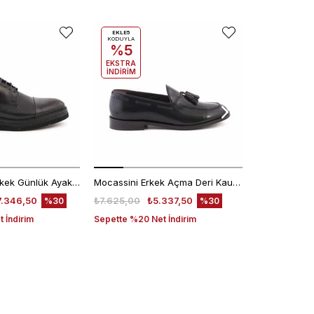
EKLE5
KODUYLA
%5
EKSTRA
İNDİRİM
Kemal Tanca Erkek Günlük Ayakkabı 9430-1
Mocassini Erkek Açma Deri Kauçuk Taban Siyah Günlük Ayakkabı
7.346,50
₺7.625,00
₺5.337,50
₺6.200,00
%30
%30
 İndirim
Sepette %20 Net İndirim