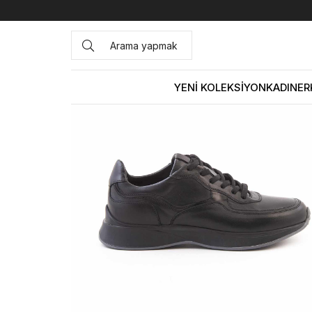
Anasayfa
ERKEK
AYAKKABI
Günlük
Mocassini Erkek 
YENİ KOLEKSİYON
KADIN
ER