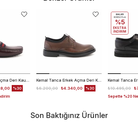
EKLE5
KODUYLA
%5
EKSTRA
İNDİRİM
Mocassini Erkek Açma Deri Kauçuk Taban Bordo Günlük Ayakkabı
Kemal Tanca Erkek Açma Deri Kahverengi Bağcıklı Klasik Ayakkabı Kauçuk Taban 0189
48,00
₺6.200,00
₺4.340,00
₺10.495,00
₺
%30
%30
ndirim
Sepette %20 Net
Son Baktığınız Ürünler