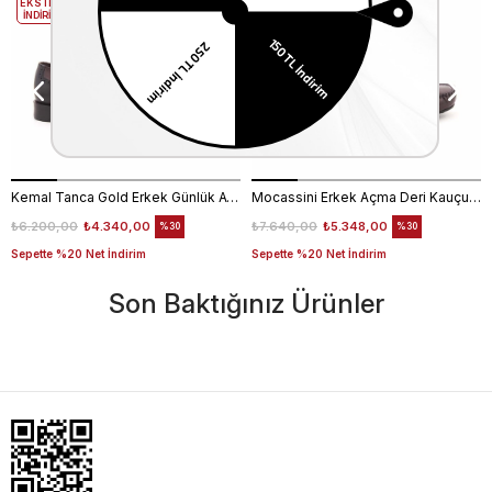
EKSTRA
EKSTRA
İNDİRİM
İNDİRİM
Kemal Tanca Gold Erkek Günlük Ayakkabı 6612-152
Mocassini Erkek Açma Deri Kauçuk Taban Bordo Günlük Ayakkabı
₺6.200,00
₺4.340,00
₺7.640,00
₺5.348,00
%30
%30
Sepette %20 Net İndirim
Sepette %20 Net İndirim
Son Baktığınız Ürünler