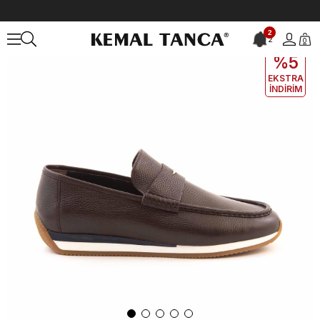
Anasayfa
ERKEK
AYAKKABI
Günlük
2
2
0
EKLE5
KODUYLA
%5
EKSTRA
İNDİRİM