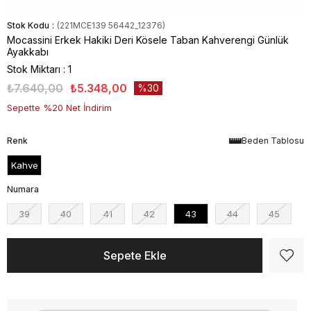
Stok Kodu
(221MCE139 56442_12376)
Mocassini Erkek Hakiki Deri Kösele Taban Kahverengi Günlük
Ayakkabı
Stok Miktarı
:
1
₺7.640,00
₺5.348,00
30
Sepette %20 Net İndirim
Renk
Beden Tablosu
Kahve
Numara
39
40
41
42
43
44
45