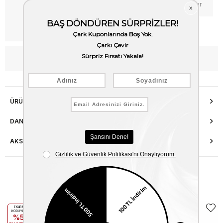
Kritik Stok
Fiyat Düşünce Haber Ver
Kargo Bedava
WhatsApp’tan Bilgi Al
ÜRÜN ÖZELLIKLERI
DANIŞMA HATTI
AKSESUAR ONARIMI
Benzer Ürünler
EKLE5
EKLE5
KODUYLA
KODUYLA
%5
%5